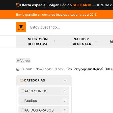
Saltar al contenido principal
Oferta especial Solgar
Código
SOLGAR10
—
10% de de
Envío gratuito en compras iguales o superiores a 20 €
NUTRICIÓN
SALUD Y
M
DEPORTIVA
BIENESTAR
Volver
Tienda
Now Foods
Niños
Kids Berrydophilus (Niños) – 60 
CATEGORÍAS
ACCESORIOS
8
Aceites
7
ÁCIDOS GRASOS
8