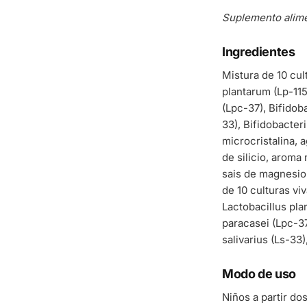
Suplemento alime
Ingredientes
Mistura de 10 cult
plantarum (Lp-115
(Lpc-37), Bifidob
33), Bifidobacter
microcristalina, 
de silicio, aroma
sais de magnesio
de 10 culturas vi
Lactobacillus pla
paracasei (Lpc-37
salivarius (Ls-3
Modo de uso
Niños a partir do