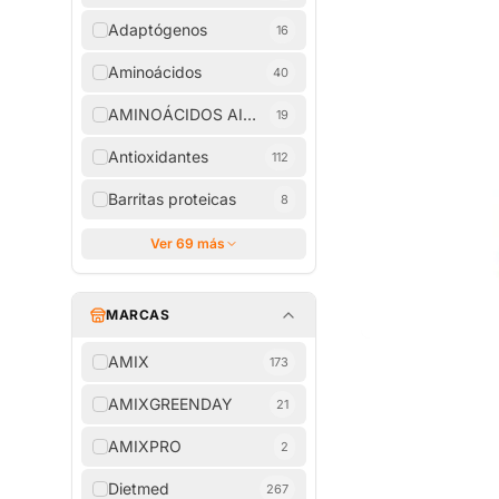
Adaptógenos
16
Aminoácidos
40
AMINOÁCIDOS AISLADOS
19
Antioxidantes
112
Barritas proteicas
8
Ver 69 más
MARCAS
AMIX
173
AMIXGREENDAY
21
AMIXPRO
2
Dietmed
267