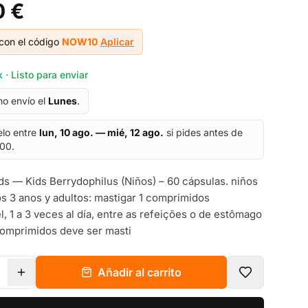
0 €
con el código
NOW10
Aplicar
 · Listo para enviar
mo envío el
Lunes
.
elo entre
lun, 10 ago. — mié, 12 ago.
si pides antes de
:00.
 — Kids Berrydophilus (Niños) – 60 cápsulas. niños
dos 3 anos y adultos: mastigar 1 comprimidos
l, 1 a 3 veces al día, entre as refeições o de estômago
comprimidos deve ser masti
Añadir al carrito