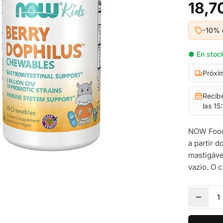
18,7
-10% 
● En stock
Próxi
Recíb
las 15
NOW Foods
a partir 
mastigáve
vazio. O 
1