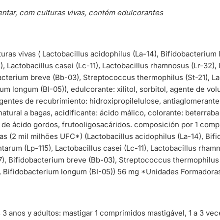
ntar, com culturas vivas, contém edulcorantes
uras vivas ( Lactobacillus acidophilus (La-14), Bifidobacterium l
), Lactobacillus casei (Lc-11), Lactobacillus rhamnosus (Lr-32),
acterium breve (Bb-03), Streptococcus thermophilus (St-21), Lac
ium longum (BI-05)), edulcorante: xilitol, sorbitol, agente de vo
agentes de recubrimiento: hidroxipropilelulose, antiaglomerante
 natural a bagas, acidificante: ácido málico, colorante: beterrab
 de ácido gordos, frutooligosacáridos. composición por 1 comp
vas (2 mil milhões UFC*) (Lactobacillus acidophilus (La-14), Bifi
ntarum (Lp-115), Lactobacillus casei (Lc-11), Lactobacillus rham
), Bifidobacterium breve (Bb-03), Streptococcus thermophilus (
3), Bifidobacterium longum (BI-05)) 56 mg *Unidades Formadora
s 3 anos y adultos: mastigar 1 comprimidos mastigável, 1 a 3 vece