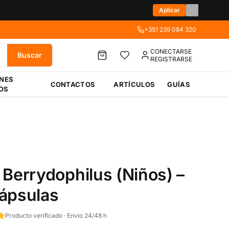
Aplicar
+351 239 084 320
CONECTARSE
Buscar
REGISTRARSE
ÉNES
CONTACTOS
ARTÍCULOS
GUÍAS
OS
 Berrydophilus (Niños) –
ápsulas
Producto verificado · Envío 24/48 h