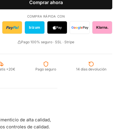
Comprar ahora
COMPRA RÁPIDA CON
Pay
Pal
bizum
Klarna.
Pay
G
o
o
g
l
e
Pay
Pago 100% seguro · SSL · Stripe
atis +20€
Pago seguro
14 días devolución
nticio de alta calidad,
s controles de calidad.