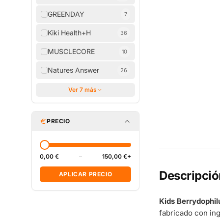
GREENDAY
7
Kiki Health+H
36
MUSCLECORE
10
Natures Answer
26
Ver 7 más
PRECIO
0,00 €
–
150,00 €+
Descripció
APLICAR PRECIO
Kids Berrydophil
fabricado con in