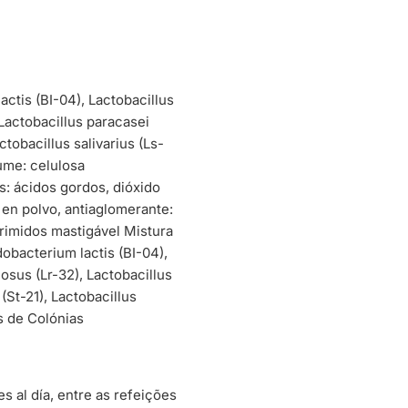
actis (BI-04), Lactobacillus
 Lactobacillus paracasei
tobacillus salivarius (Ls-
lume: celulosa
s: ácidos gordos, dióxido
a en polvo, antiaglomerante:
rimidos mastigável Mistura
dobacterium lactis (BI-04),
nosus (Lr-32), Lactobacillus
St-21), Lactobacillus
s de Colónias
s al día, entre as refeições