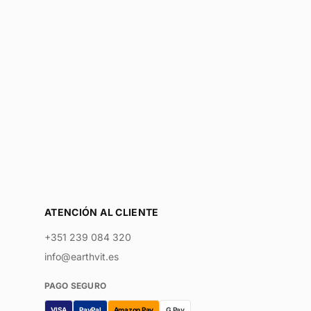
ATENCIÓN AL CLIENTE
+351 239 084 320
info@earthvit.es
PAGO SEGURO
VISA
PayPal
Amazon Pay
G Pay