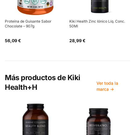
Proteína de Guisante Sabor
Kiki Health Zinc Iónico Líq. Conc.
Chocolate – 907g
50Ml
56,09 €
28,99 €
Más productos de
Kiki
Ver toda la
Health+H
marca →