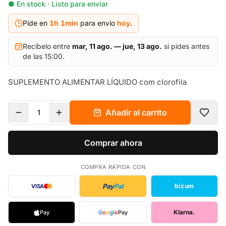
● En stock · Listo para enviar
Pide en
1h
1
min
para envío
hoy
.
Recíbelo entre
mar, 11 ago. — jue, 13 ago.
si pides antes
de las 15:00.
SUPLEMENTO ALIMENTAR LÍQUIDO com clorofila
Añadir al carrito
1
Comprar ahora
COMPRA RÁPIDA CON
Pay
Pal
bizum
VISA
Klarna.
Pay
G
o
o
g
l
e
Pay