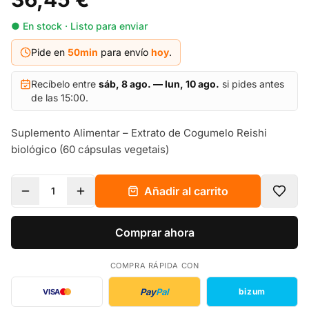
● En stock · Listo para enviar
Pide en
50
min
para envío
hoy
.
Recíbelo entre
sáb, 8 ago. — lun, 10 ago.
si pides antes
de las 15:00.
Suplemento Alimentar – Extrato de Cogumelo Reishi
biológico (60 cápsulas vegetais)
Añadir al carrito
1
Comprar ahora
COMPRA RÁPIDA CON
Pay
Pal
bizum
VISA