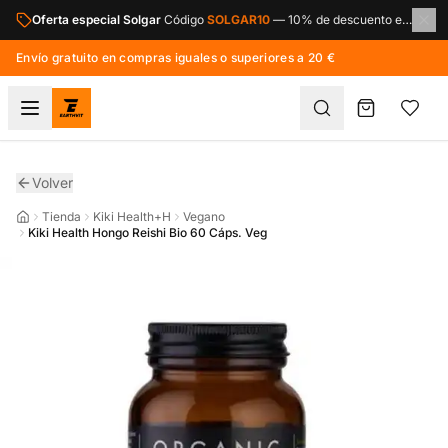
Saltar al contenido principal
Oferta especial Solgar
Código
SOLGAR10
—
10% de descuento en toda la marca Solgar.
Envío gratuito en compras iguales o superiores a 20 €
Volver
Tienda
Kiki Health+H
Vegano
Kiki Health Hongo Reishi Bio 60 Cáps. Veg