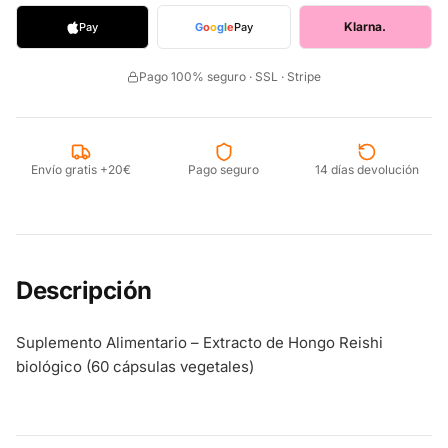
Klarna.
Pay
G
o
o
g
l
e
Pay
Pago 100% seguro · SSL · Stripe
Envío gratis +20€
Pago seguro
14 días devolución
Descripción
Suplemento Alimentario – Extracto de Hongo Reishi
biológico (60 cápsulas vegetales)