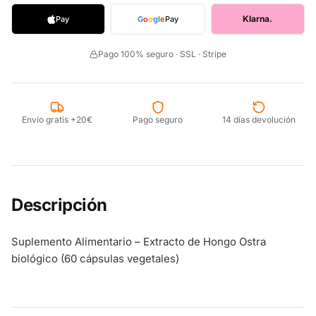
Klarna.
Pay
G
o
o
g
l
e
Pay
Pago 100% seguro · SSL · Stripe
Envío gratis +20€
Pago seguro
14 días devolución
Descripción
Suplemento Alimentario – Extracto de Hongo Ostra
biológico (60 cápsulas vegetales)