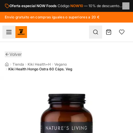
Saltar al contenido principal
Oferta especial NOW Foods
Código
NOW10
—
10% de descuento en toda la marca NOW Foods.
Envío gratuito en compras iguales o superiores a 20 €
Volver
Tienda
Kiki Health+H
Vegano
Kiki Health Hongo Ostra 60 Cáps. Veg