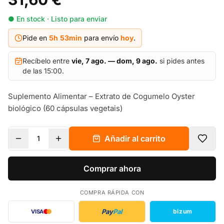
● En stock · Listo para enviar
Pide en
5h
53
min
para envío
hoy
.
Recíbelo entre
vie, 7 ago. — dom, 9 ago.
si pides antes
de las 15:00.
Suplemento Alimentar – Extrato de Cogumelo Oyster
biológico (60 cápsulas vegetais)
Añadir al carrito
1
Comprar ahora
COMPRA RÁPIDA CON
Pay
Pal
bizum
VISA