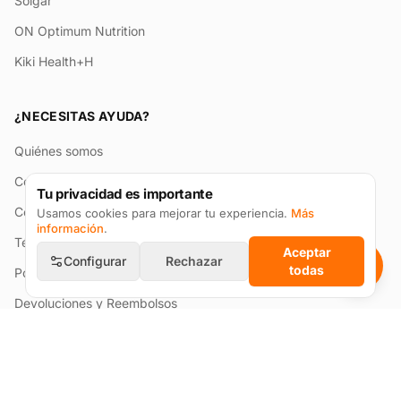
Solgar
ON Optimum Nutrition
Kiki Health+H
¿NECESITAS AYUDA?
Quiénes somos
Contactos
Tu privacidad es importante
Cómo Hacer un Pedido
Usamos cookies para mejorar tu experiencia.
Más
información
.
Términos y condiciones
Aceptar
Configurar
Rechazar
todas
Política de Privacidad
Devoluciones y Reembolsos
Envíos
ATENCIÓN AL CLIENTE