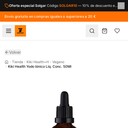
Saltar al contenido principal
Oferta especial Solgar
Código
SOLGAR10
—
10% de descuento en toda la marca Solgar.
Envío gratuito en compras iguales o superiores a 20 €
Volver
Tienda
Kiki Health+H
Vegano
Kiki Health Yodo Iónico Líq. Conc. 50Ml