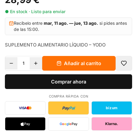
● En stock · Listo para enviar
Recíbelo entre
mar, 11 ago. — jue, 13 ago.
si pides antes
de las 15:00.
SUPLEMENTO ALIMENTARIO LÍQUIDO – YODO
Añadir al carrito
1
Comprar ahora
COMPRA RÁPIDA CON
Pay
Pal
bizum
VISA
Klarna.
Pay
G
o
o
g
l
e
Pay