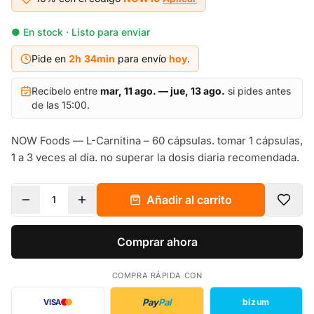
● En stock · Listo para enviar
Pide en
2h
34
min
para envío
hoy
.
Recíbelo entre
mar, 11 ago. — jue, 13 ago.
si pides antes
de las 15:00.
NOW Foods — L-Carnitina – 60 cápsulas. tomar 1 cápsulas,
1 a 3 veces al día. no superar la dosis diaria recomendada.
Añadir al carrito
1
Comprar ahora
COMPRA RÁPIDA CON
Pay
Pal
bizum
VISA