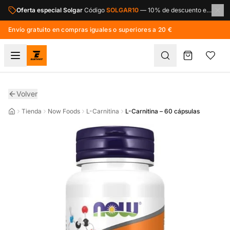
Saltar al contenido principal
Oferta especial Solgar
Código
SOLGAR10
—
10% de descuento en toda la marca Solgar.
Envío gratuito en compras iguales o superiores a 20 €
Volver
Tienda
Now Foods
L-Carnitina
L-Carnitina – 60 cápsulas