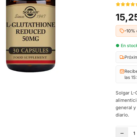
15,2
-10% 
● En stock
Próxi
Recíb
las 15
Solgar L-
alimentic
general y
diario.
1