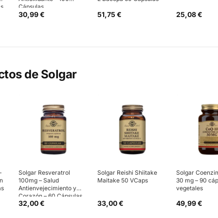
as
Cápsulas
30,99 €
51,75 €
25,08 €
ctos de
Solgar
–
Solgar Resveratrol
Solgar Reishi Shiitake
Solgar Coenzi
ón
100mg – Salud
Maitake 50 VCaps
30 mg – 90 cáp
as
Antienvejecimiento y
vegetales
Corazón – 60 Cápsulas
32,00 €
33,00 €
49,99 €