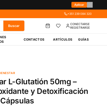
Aplicar
+351 239 084 320
CONECTARSE
Buscar
REGISTRARSE
ÉNES
CONTACTOS
ARTÍCULOS
GUÍAS
OS
BIENESTAR
ar L-Glutatión 50mg –
oxidante y Detoxificación
 Cápsulas