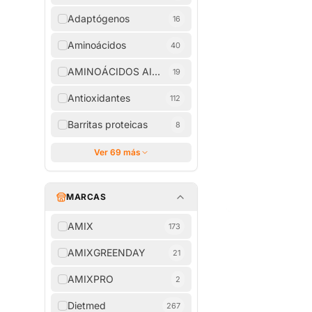
Adaptógenos
16
Aminoácidos
40
AMINOÁCIDOS AISLADOS
19
Antioxidantes
112
Barritas proteicas
8
Ver 69 más
MARCAS
AMIX
173
AMIXGREENDAY
21
AMIXPRO
2
Dietmed
267