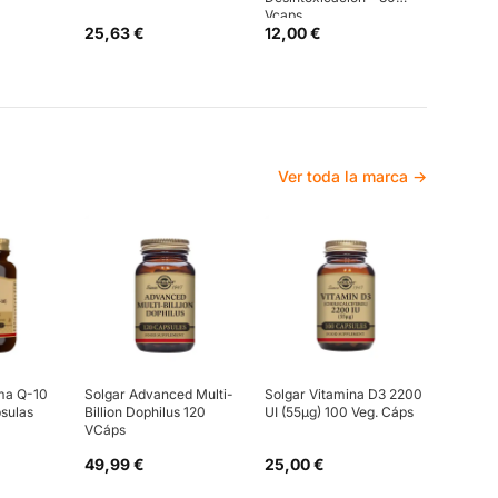
Vcaps
25,63 €
12,00 €
Ver toda la marca →
ma Q-10
Solgar Advanced Multi-
Solgar Vitamina D3 2200
sulas
Billion Dophilus 120
UI (55µg) 100 Veg. Cáps
VCáps
49,99 €
25,00 €