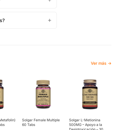
?
os?
Ver más →
Metafolin)
Solgar Female Multiple
Solgar L-Metionina
abs
60 Tabs
500MG – Apoyo a la
Desintoxicación – 30