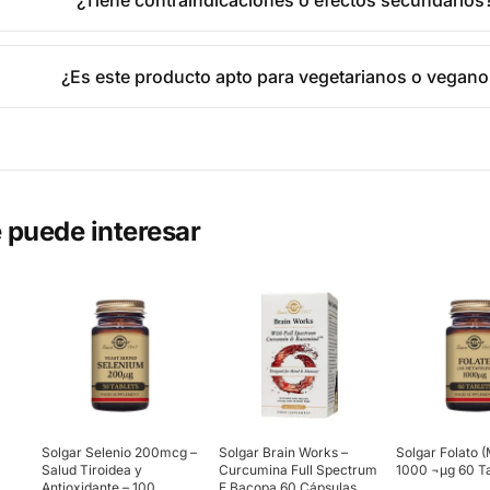
¿Tiene contraindicaciones o efectos secundarios
¿Es este producto apto para vegetarianos o vegan
 puede interesar
Solgar Selenio 200mcg –
Solgar Brain Works –
Solgar Folato (
Salud Tiroidea y
Curcumina Full Spectrum
1000 ¬µg 60 T
Antioxidante – 100
E Bacopa 60 Cápsulas