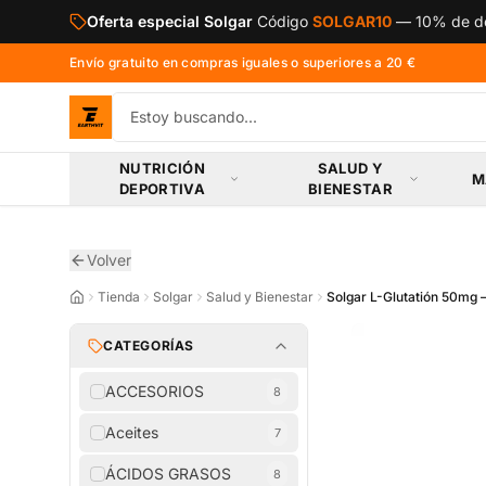
Saltar al contenido principal
Oferta especial Solgar
Código
SOLGAR10
—
10% de de
Envío gratuito en compras iguales o superiores a 20 €
NUTRICIÓN
SALUD Y
M
DEPORTIVA
BIENESTAR
Volver
Tienda
Solgar
Salud y Bienestar
Solgar L-Glutatión 50mg –
CATEGORÍAS
ACCESORIOS
8
Aceites
7
ÁCIDOS GRASOS
8