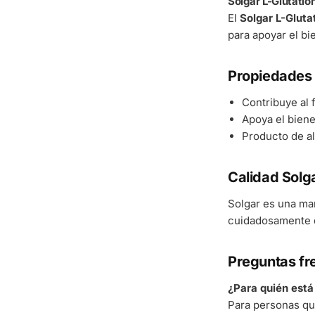
Solgar L-Glutati
El
Solgar L-Glut
para apoyar el bi
Propiedades 
Contribuye al
Apoya el bienes
Producto de al
Calidad Solg
Solgar es una ma
cuidadosamente d
Preguntas fr
¿Para quién est
Para personas qu