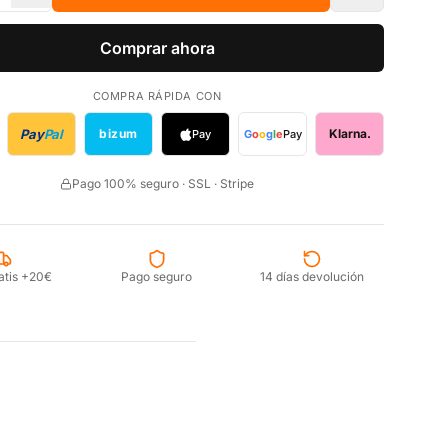
Comprar ahora
COMPRA RÁPIDA CON
Pay
Pal
bizum
Klarna.
Pay
G
o
o
g
l
e
Pay
Pago 100% seguro · SSL · Stripe
atis +20€
Pago seguro
14 días devolución