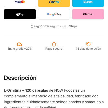
Pay
Pal
bizum
VISA
Klarna.
Pay
G
o
o
g
l
e
Pay
Pago 100% seguro · SSL · Stripe
Envío gratis +20€
Pago seguro
14 días devolución
Descripción
L-Ornitina – 120 cápsulas
de NOW Foods es un
complemento alimenticio de alta calidad, fabricado con
ingredientes cuidadosamente seleccionados y sometido a
rigurosos controles de calidad.