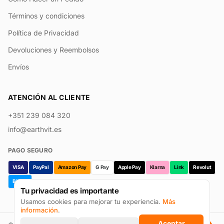
Términos y condiciones
Política de Privacidad
Devoluciones y Reembolsos
Envíos
ATENCIÓN AL CLIENTE
+351 239 084 320
info@earthvit.es
PAGO SEGURO
VISA
PayPal
Amazon Pay
G Pay
Apple Pay
Klarna
Link
Revolut
Bizum
Tu privacidad es importante
Usamos cookies para mejorar tu experiencia.
Más
información
.
Aceptar