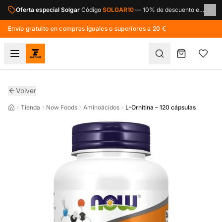
Saltar al contenido principal
Oferta especial Solgar
Código
SOLGAR10
—
10% de descuento en toda la marca Solgar.
Envío gratuito en compras iguales o superiores a 20 €
Volver
Tienda
Now Foods
Aminoácidos
L-Ornitina – 120 cápsulas