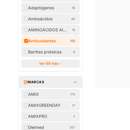
Adaptógenos
16
Aminoácidos
40
AMINOÁCIDOS AISLADOS
19
Antioxidantes
112
Barritas proteicas
8
Ver 69 más
MARCAS
AMIX
173
AMIXGREENDAY
21
AMIXPRO
2
Dietmed
267