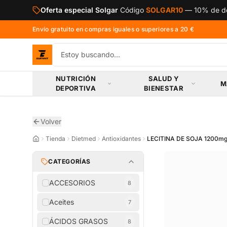
Saltar al contenido principal
Oferta especial Solgar
Código
SOLGAR10
—
10% de de
Envío gratuito en compras iguales o superiores a 20 €
NUTRICIÓN
SALUD Y
M
DEPORTIVA
BIENESTAR
Volver
Tienda
Dietmed
Antioxidantes
LECITINA DE SOJA 1200m
CATEGORÍAS
ACCESORIOS
8
Aceites
7
ÁCIDOS GRASOS
8