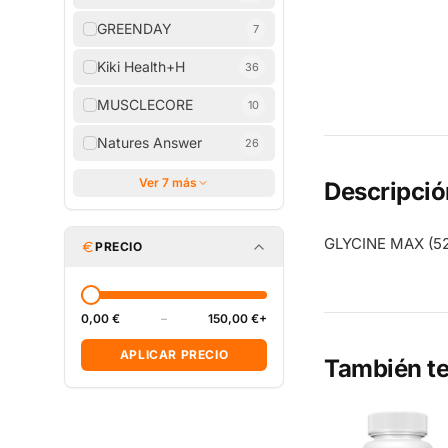
GREENDAY
7
Kiki Health+H
36
MUSCLECORE
10
Natures Answer
26
Ver 7 más
Descripció
GLYCINE MAX (52
PRECIO
0,00 €
–
150,00 €+
APLICAR PRECIO
También te