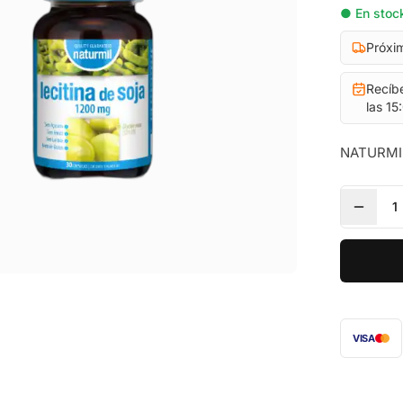
● En stock
Próxi
Recíb
las 15
NATURMIL
1
VISA