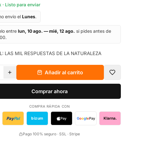
 · Listo para enviar
mo envío el
Lunes
.
elo entre
lun, 10 ago. — mié, 12 ago.
si pides antes de
:00.
: LAS MIL RESPUESTAS DE LA NATURALEZA
Añadir al carrito
Comprar ahora
COMPRA RÁPIDA CON
Pay
Pal
bizum
Klarna.
Pay
G
o
o
g
l
e
Pay
Pago 100% seguro · SSL · Stripe