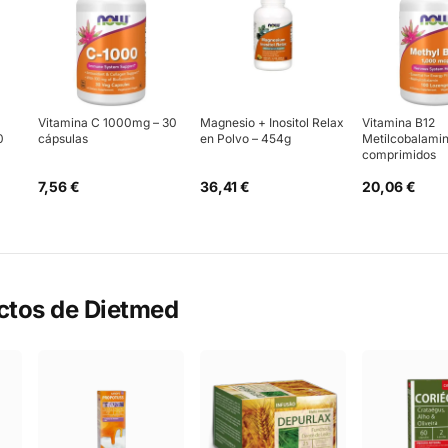
Vitamina C 1000mg – 30
Magnesio + Inositol Relax
Vitamina B12
0
cápsulas
en Polvo – 454g
Metilcobalamin
comprimidos
7,56 €
36,41 €
20,06 €
ctos de
Dietmed