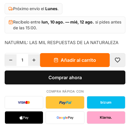
Próximo envío el
Lunes
.
Recíbelo entre
lun, 10 ago. — mié, 12 ago.
si pides antes
de las 15:00.
NATURMIL: LAS MIL RESPUESTAS DE LA NATURALEZA
Añadir al carrito
1
Comprar ahora
COMPRA RÁPIDA CON
Pay
Pal
bizum
VISA
Klarna.
Pay
G
o
o
g
l
e
Pay