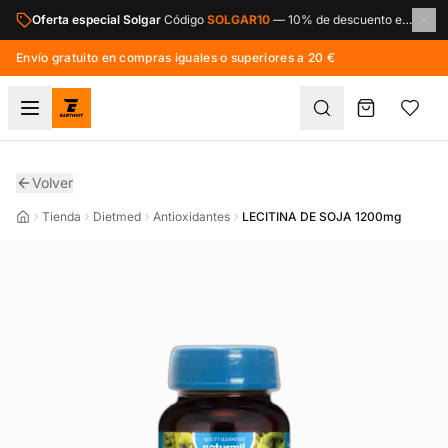
Saltar al contenido principal
Oferta especial Solgar
Código
SOLGAR10
—
10% de descuento en toda la marca Solgar.
Envío gratuito en compras iguales o superiores a 20 €
Volver
Tienda
Dietmed
Antioxidantes
LECITINA DE SOJA 1200mg