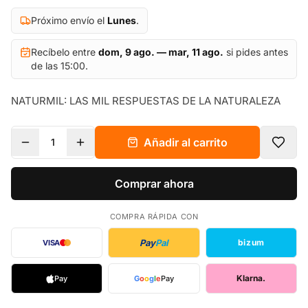
Próximo envío el
Lunes
.
Recíbelo entre
dom, 9 ago. — mar, 11 ago.
si pides antes
de las 15:00.
NATURMIL: LAS MIL RESPUESTAS DE LA NATURALEZA
Añadir al carrito
1
Comprar ahora
COMPRA RÁPIDA CON
Pay
Pal
bizum
VISA
Klarna.
Pay
G
o
o
g
l
e
Pay