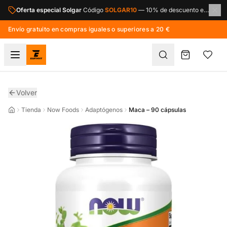
Saltar al contenido principal
Oferta especial Solgar
Código
SOLGAR10
—
10% de descuento en toda la marca Solgar.
Envío gratuito en compras iguales o superiores a 20 €
Volver
Tienda
Now Foods
Adaptógenos
Maca – 90 cápsulas