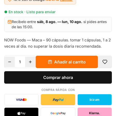
● En stock · Listo para enviar
Recíbelo entre
sáb, 8 ago. — lun, 10 ago.
si pides antes
de las 15:00.
NOW Foods — Maca – 90 cápsulas. tomar 1 cápsulas, 1 a 2
veces al día. no superar la dosis diaria recomendada.
Añadir al carrito
1
Comprar ahora
COMPRA RÁPIDA CON
Pay
Pal
bizum
VISA
Klarna.
Pay
G
o
o
g
l
e
Pay