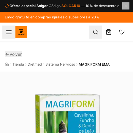
Saltar al contenido principal
Oferta especial Solgar
Código
SOLGAR10
—
10% de descuento en toda la marca Solgar.
Envío gratuito en compras iguales o superiores a 20 €
Volver
Tienda
Dietmed
Sistema Nervioso
MAGRIFORM EMA