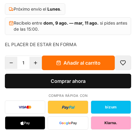
Próximo envío el
Lunes
.
Recíbelo entre
dom, 9 ago. — mar, 11 ago.
si pides antes
de las 15:00.
EL PLACER DE ESTAR EN FORMA
Añadir al carrito
1
Comprar ahora
COMPRA RÁPIDA CON
Pay
Pal
bizum
VISA
Klarna.
Pay
G
o
o
g
l
e
Pay