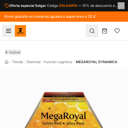
Saltar al contenido principal
Oferta especial Solgar
Código
SOLGAR10
—
10% de descuento en toda la marca Solgar.
Envío gratuito en compras iguales o superiores a 20 €
Volver
Tienda
Dietmed
Función cognitiva
MEGAROYAL DYNAMICA