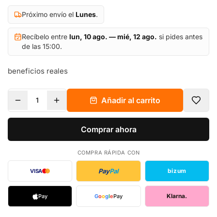
Próximo envío el
Lunes
.
Recíbelo entre
lun, 10 ago. — mié, 12 ago.
si pides antes
de las 15:00.
beneficios reales
Añadir al carrito
1
Comprar ahora
COMPRA RÁPIDA CON
Pay
Pal
bizum
VISA
Klarna.
Pay
G
o
o
g
l
e
Pay