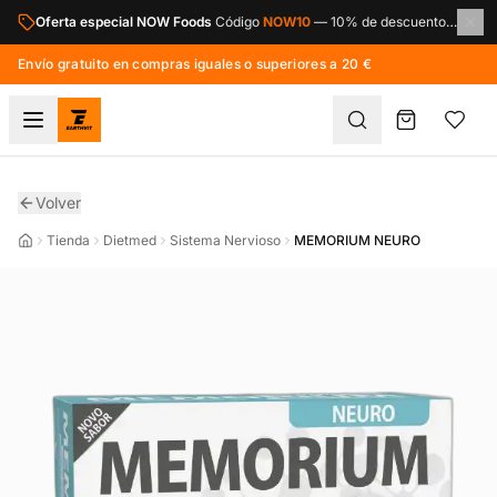
Saltar al contenido principal
Oferta especial NOW Foods
Código
NOW10
—
10% de descuento en toda la marca NOW Foods.
Envío gratuito en compras iguales o superiores a 20 €
Volver
Tienda
Dietmed
Sistema Nervioso
MEMORIUM NEURO