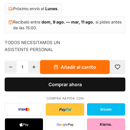
Próximo envío el
Lunes
.
Recíbelo entre
dom, 9 ago. — mar, 11 ago.
si pides antes
de las 15:00.
TODOS NECESITAMOS UN
ASISTENTE PERSONAL
Añadir al carrito
1
Comprar ahora
COMPRA RÁPIDA CON
Pay
Pal
bizum
VISA
Klarna.
Pay
G
o
o
g
l
e
Pay