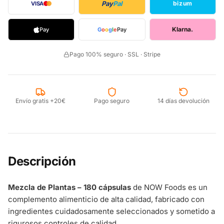
Pay
Pal
bizum
VISA
Klarna.
Pay
G
o
o
g
l
e
Pay
Pago 100% seguro · SSL · Stripe
Envío gratis +20€
Pago seguro
14 días devolución
Descripción
Mezcla de Plantas – 180 cápsulas
de NOW Foods es un
complemento alimenticio de alta calidad, fabricado con
ingredientes cuidadosamente seleccionados y sometido a
rigurosos controles de calidad.