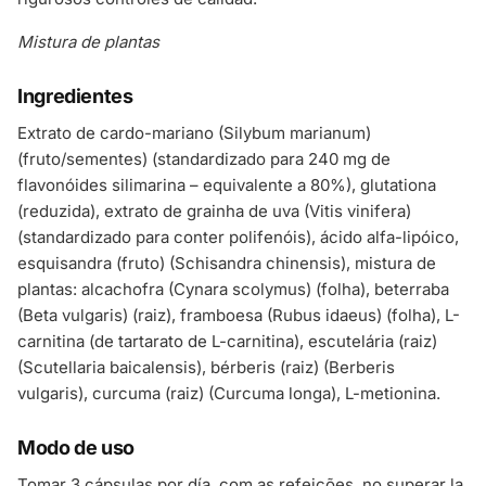
Mistura de plantas
Ingredientes
Extrato de cardo-mariano (Silybum marianum)
(fruto/sementes) (standardizado para 240 mg de
flavonóides silimarina – equivalente a 80%), glutationa
(reduzida), extrato de grainha de uva (Vitis vinifera)
(standardizado para conter polifenóis), ácido alfa-lipóico,
esquisandra (fruto) (Schisandra chinensis), mistura de
plantas: alcachofra (Cynara scolymus) (folha), beterraba
(Beta vulgaris) (raiz), framboesa (Rubus idaeus) (folha), L-
carnitina (de tartarato de L-carnitina), escutelária (raiz)
(Scutellaria baicalensis), bérberis (raiz) (Berberis
vulgaris), curcuma (raiz) (Curcuma longa), L-metionina.
Modo de uso
Tomar 3 cápsulas por día, com as refeições. no superar la