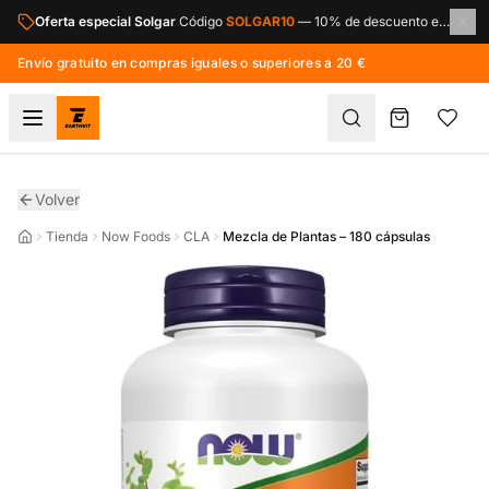
Saltar al contenido principal
Oferta especial Solgar
Código
SOLGAR10
—
10% de descuento en toda la marca Solgar.
Envío gratuito en compras iguales o superiores a 20 €
Volver
Tienda
Now Foods
CLA
Mezcla de Plantas – 180 cápsulas