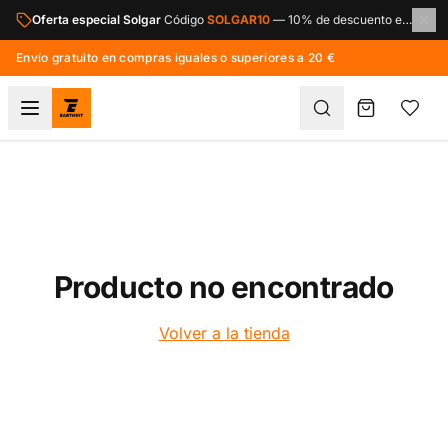
Saltar al contenido principal
Oferta especial Solgar
Código
SOLGAR10
—
10% de descuento en toda la marca Solgar.
Envío gratuito en compras iguales o superiores a 20 €
Producto no encontrado
Volver a la tienda