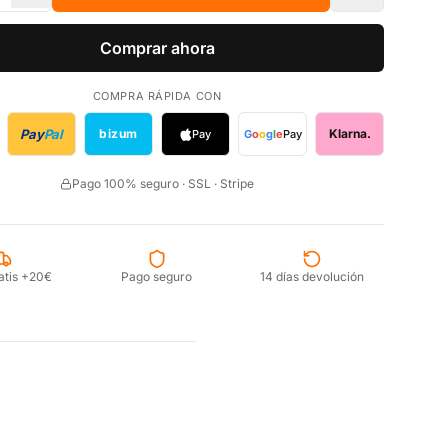
Comprar ahora
COMPRA RÁPIDA CON
Pay
Pal
bizum
Klarna.
Pay
G
o
o
g
l
e
Pay
Pago 100% seguro · SSL · Stripe
atis +20€
Pago seguro
14 días devolución