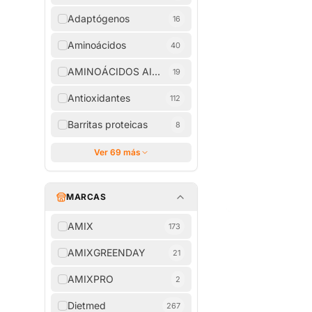
Adaptógenos
16
Aminoácidos
40
AMINOÁCIDOS AISLADOS
19
Antioxidantes
112
Barritas proteicas
8
Ver 69 más
MARCAS
AMIX
173
AMIXGREENDAY
21
AMIXPRO
2
Dietmed
267