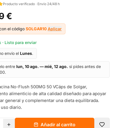
Producto verificado · Envío 24/48 h
9 €
con el código
SOLGAR10
Aplicar
 · Listo para enviar
mo envío el
Lunes
.
elo entre
lun, 10 ago. — mié, 12 ago.
si pides antes de
:00.
acina No-Flush 500MG 50 VCáps de Solgar,
to alimenticio de alta calidad diseñado para apoyar
tar general y complementar una dieta equilibrada.
 uso diario.
Añadir al carrito