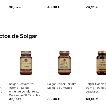
38,87 €
46,88 €
24,99 €
ctos de
Solgar
–
Solgar Resveratrol
Solgar Reishi Shiitake
Solgar Coenzi
ón
100mg – Salud
Maitake 50 VCaps
30 mg – 90 cáp
as
Antienvejecimiento y
vegetales
Corazón – 60 Cápsulas
32,00 €
33,00 €
49,99 €