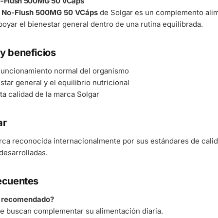
No-Flush 500MG 50 VCáps
a No-Flush 500MG 50 VCáps
de Solgar es un complemento alime
oyar el bienestar general dentro de una rutina equilibrada.
y beneficios
 funcionamiento normal del organismo
tar general y el equilibrio nutricional
ta calidad de la marca Solgar
ar
rca reconocida internacionalmente por sus estándares de cali
esarrolladas.
ecuentes
á recomendado?
e buscan complementar su alimentación diaria.