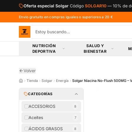
Saltar al contenido principal
Oferta especial Solgar
Código
SOLGAR10
—
10% de de
Envío gratuito en compras iguales o superiores a 20 €
NUTRICIÓN
SALUD Y
M
DEPORTIVA
BIENESTAR
Volver
Tienda
Solgar
Energía
Solgar Niacina No-Flush 500MG – V
CATEGORÍAS
ACCESORIOS
8
Aceites
7
ÁCIDOS GRASOS
8