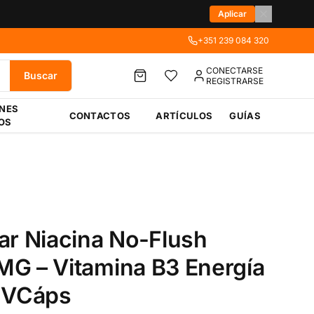
Aplicar
+351 239 084 320
CONECTARSE
Buscar
REGISTRARSE
ÉNES
CONTACTOS
ARTÍCULOS
GUÍAS
OS
ar Niacina No-Flush
G – Vitamina B3 Energía
 VCáps