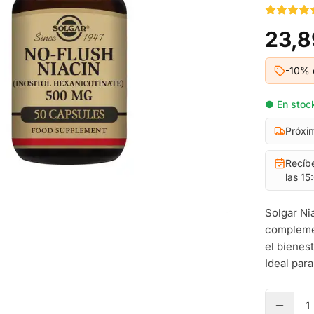
23,8
-10% 
● En stock
Próxi
Recíb
las 15
Solgar Ni
complemen
el bienes
Ideal para
1