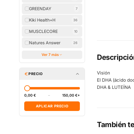
GREENDAY
7
Kiki Health+H
36
MUSCLECORE
10
Natures Answer
26
Ver 7 más
Descripció
Visión
PRECIO
El DHA (ácido do
DHA & LUTEÍNA
0,00 €
–
150,00 €+
APLICAR PRECIO
También te