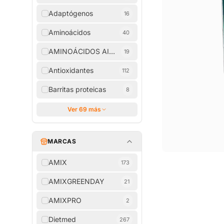
Adaptógenos
16
Aminoácidos
40
AMINOÁCIDOS AISLADOS
19
Antioxidantes
112
Barritas proteicas
8
Ver 69 más
MARCAS
AMIX
173
AMIXGREENDAY
21
AMIXPRO
2
Dietmed
267