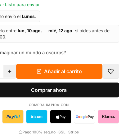
 · Listo para enviar
mo envío el
Lunes
.
elo entre
lun, 10 ago. — mié, 12 ago.
si pides antes de
:00.
imaginar un mundo a oscuras?
Añadir al carrito
Comprar ahora
COMPRA RÁPIDA CON
Pay
Pal
bizum
Klarna.
Pay
G
o
o
g
l
e
Pay
Pago 100% seguro · SSL · Stripe