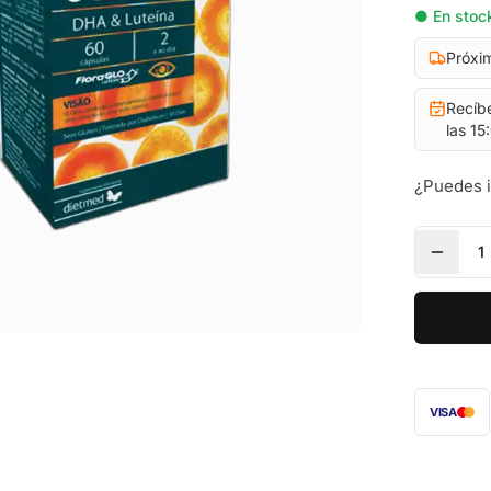
● En stock
Próxi
Recíb
las 15
¿Puedes 
1
VISA