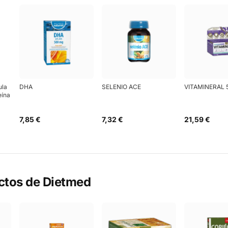
ula
DHA
SELENIO ACE
VITAMINERAL 
eína
7,85 €
7,32 €
21,59 €
ctos de
Dietmed