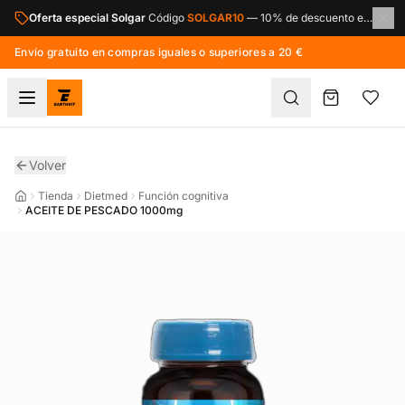
Saltar al contenido principal
Oferta especial Solgar
Código
SOLGAR10
—
10% de descuento en toda la marca Solgar.
Envío gratuito en compras iguales o superiores a 20 €
Volver
Tienda
Dietmed
Función cognitiva
ACEITE DE PESCADO 1000mg