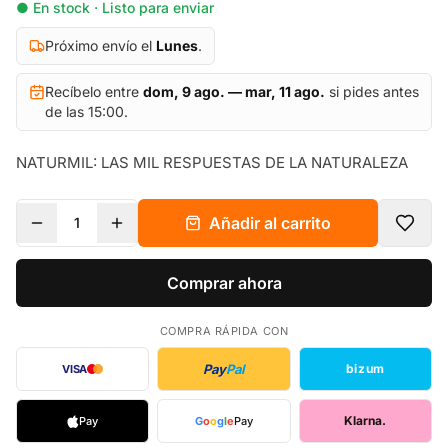
● En stock · Listo para enviar
Próximo envío el
Lunes
.
Recíbelo entre
dom, 9 ago. — mar, 11 ago.
si pides antes
de las 15:00.
NATURMIL: LAS MIL RESPUESTAS DE LA NATURALEZA
Añadir al carrito
1
Comprar ahora
COMPRA RÁPIDA CON
Pay
Pal
bizum
VISA
Klarna.
Pay
G
o
o
g
l
e
Pay