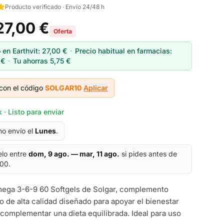
Producto verificado · Envío 24/48 h
27,00 €
Oferta
 en Earthvit:
27,00 €
·
Precio habitual en farmacias:
 €
·
Tu ahorras
5,75 €
con el código
SOLGAR10
Aplicar
 · Listo para enviar
mo envío el
Lunes
.
elo entre
dom, 9 ago. — mar, 11 ago.
si pides antes de
:00.
ega 3-6-9 60 Softgels de Solgar, complemento
io de alta calidad diseñado para apoyar el bienestar
 complementar una dieta equilibrada. Ideal para uso