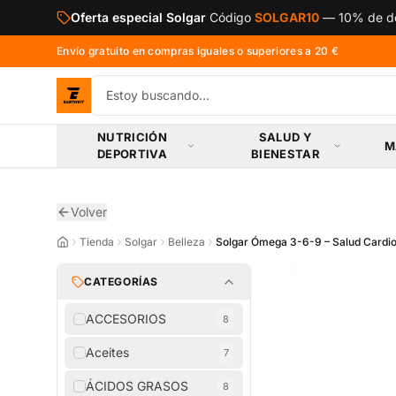
Saltar al contenido principal
Oferta especial Solgar
Código
SOLGAR10
—
10% de de
Envío gratuito en compras iguales o superiores a 20 €
NUTRICIÓN
SALUD Y
M
DEPORTIVA
BIENESTAR
Volver
Tienda
Solgar
Belleza
Solgar Ómega 3-6-9 – Salud Cardiov
CATEGORÍAS
ACCESORIOS
8
Aceites
7
ÁCIDOS GRASOS
8