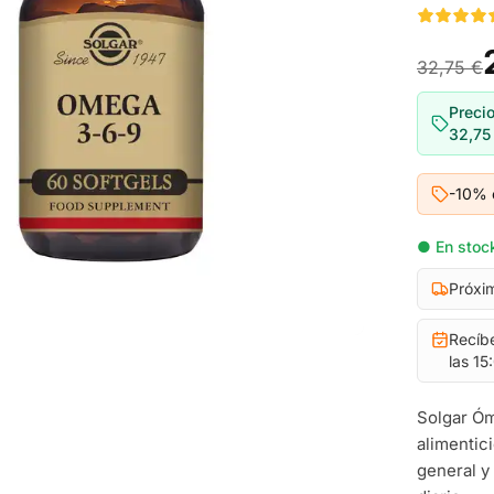
32,75 €
Precio
32,75
-10% 
● En stock
Próxi
Recíb
las 15
Solgar Óm
alimentic
general y