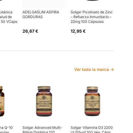
Oceánica
ADELGASLIM ASPIRA
Solgar Picolinato de Zinc
alud de
GORDURAS
– Refuerzo Inmunitario –
 – 50 VCaps
22mg 100 Cápsulas
26,67 €
12,95 €
Ver toda la marca →
ma Q-10
Solgar Advanced Multi-
Solgar Vitamina D3 2200
sulas
Billion Dophilus 120
UI (55µg) 100 Veg. Cáps