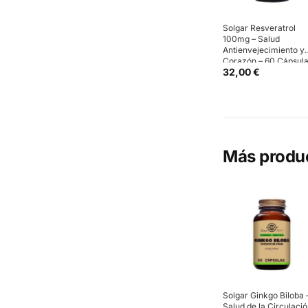
Solgar Resveratrol
100mg – Salud
Antienvejecimiento y
Corazón – 60 Cápsul
32,00 €
Más produ
Solgar Ginkgo Biloba 
Salud de la Circulaci