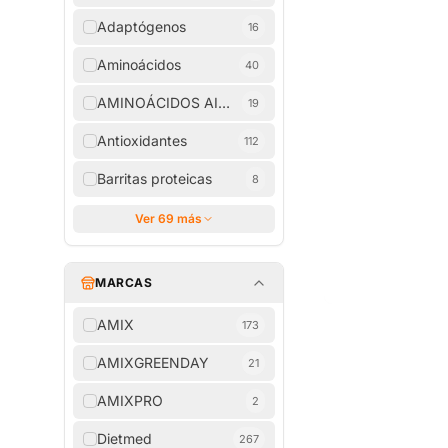
Adaptógenos
16
Aminoácidos
40
AMINOÁCIDOS AISLADOS
19
Antioxidantes
112
Barritas proteicas
8
Ver 69 más
MARCAS
AMIX
173
AMIXGREENDAY
21
AMIXPRO
2
Dietmed
267