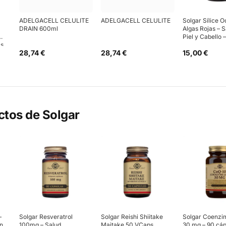
ADELGACELL CELULITE
ADELGACELL CELULITE
Solgar Sílice 
DRAIN 600ml
Algas Rojas – S
Piel y Cabello
as
28,74 €
28,74 €
15,00 €
ctos de
Solgar
–
Solgar Resveratrol
Solgar Reishi Shiitake
Solgar Coenzi
ón
100mg – Salud
Maitake 50 VCaps
30 mg – 90 cáp