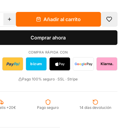
Añadir al carrito
Comprar ahora
COMPRA RÁPIDA CON
Pay
Pal
bizum
Klarna.
Pay
G
o
o
g
l
e
Pay
Pago 100% seguro · SSL · Stripe
atis +20€
Pago seguro
14 días devolución