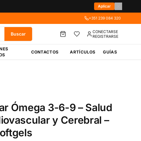
Aplicar
+351 239 084 320
CONECTARSE
Buscar
REGISTRARSE
ÉNES
CONTACTOS
ARTÍCULOS
GUÍAS
OS
ar Ómega 3-6-9 – Salud
iovascular y Cerebral –
oftgels