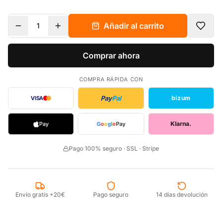
Añadir al carrito
1
Comprar ahora
COMPRA RÁPIDA CON
Pay
Pal
bizum
VISA
Klarna.
Pay
G
o
o
g
l
e
Pay
Pago 100% seguro · SSL · Stripe
Envío gratis +20€
Pago seguro
14 días devolución