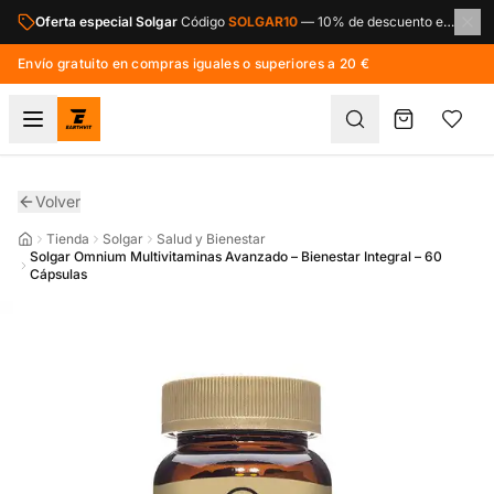
Saltar al contenido principal
Oferta especial Solgar
Código
SOLGAR10
—
10% de descuento en toda la marca Solgar.
Envío gratuito en compras iguales o superiores a 20 €
Volver
Tienda
Solgar
Salud y Bienestar
Solgar Omnium Multivitaminas Avanzado – Bienestar Integral – 60
Cápsulas