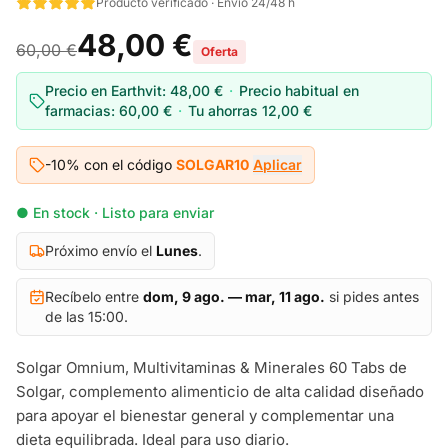
Producto verificado · Envío 24/48 h
48,00 €
60,00 €
Oferta
Precio en Earthvit:
48,00 €
·
Precio habitual en
farmacias:
60,00 €
·
Tu ahorras
12,00 €
-10% con el código
SOLGAR10
Aplicar
● En stock · Listo para enviar
Próximo envío el
Lunes
.
Recíbelo entre
dom, 9 ago. — mar, 11 ago.
si pides antes
de las 15:00.
Solgar Omnium, Multivitaminas & Minerales 60 Tabs de
Solgar, complemento alimenticio de alta calidad diseñado
para apoyar el bienestar general y complementar una
dieta equilibrada. Ideal para uso diario.