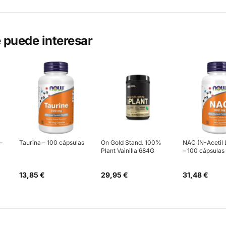
 puede interesar
–
Taurina – 100 cápsulas
On Gold Stand. 100%
NAC (N-Acetil 
Plant Vainilla 684G
– 100 cápsulas
13,85 €
29,95 €
31,48 €