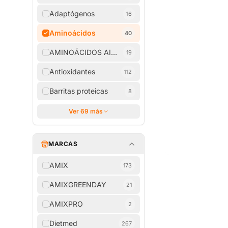
Adaptógenos
16
Aminoácidos
40
AMINOÁCIDOS AISLADOS
19
Antioxidantes
112
Barritas proteicas
8
Ver 69 más
MARCAS
AMIX
173
AMIXGREENDAY
21
AMIXPRO
2
Dietmed
267