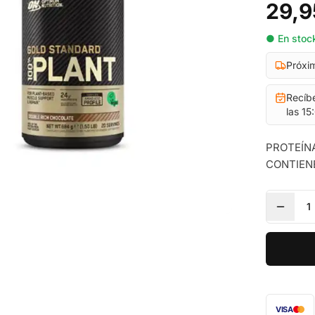
29,9
● En stock
Próxi
Recíb
las 15
PROTEÍNA
CONTIEN
1
VISA