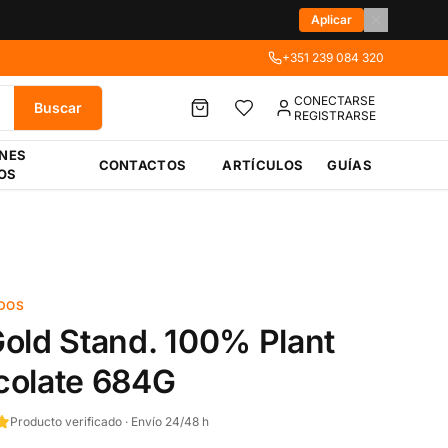
Aplicar
+351 239 084 320
CONECTARSE
Buscar
REGISTRARSE
ÉNES
CONTACTOS
ARTÍCULOS
GUÍAS
OS
DOS
old Stand. 100% Plant
colate 684G
Producto verificado · Envío 24/48 h