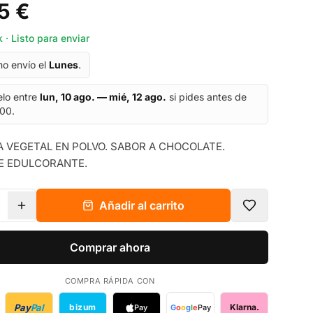
5 €
 · Listo para enviar
mo envío el
Lunes
.
elo entre
lun, 10 ago. — mié, 12 ago.
si pides antes de
:00.
 VEGETAL EN POLVO. SABOR A CHOCOLATE.
E EDULCORANTE.
Añadir al carrito
Comprar ahora
COMPRA RÁPIDA CON
Pay
Pal
bizum
Klarna.
Pay
G
o
o
g
l
e
Pay