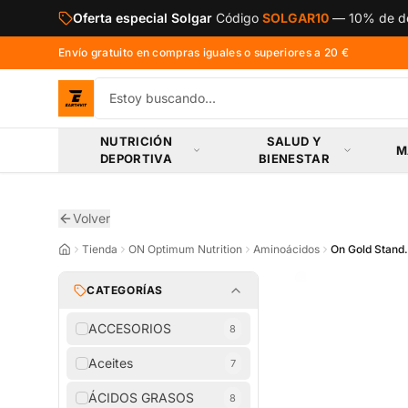
Saltar al contenido principal
Oferta especial Solgar
Código
SOLGAR10
—
10% de de
Envío gratuito en compras iguales o superiores a 20 €
NUTRICIÓN
SALUD Y
M
DEPORTIVA
BIENESTAR
Volver
Tienda
ON Optimum Nutrition
Aminoácidos
On Gold Stand
CATEGORÍAS
ACCESORIOS
8
Aceites
7
ÁCIDOS GRASOS
8