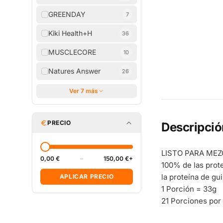
GREENDAY
7
Kiki Health+H
36
MUSCLECORE
10
Natures Answer
26
Ver 7 más
PRECIO
Descripció
LISTO PARA ME
0,00 €
–
150,00 €+
100% de las prot
la proteína de gu
APLICAR PRECIO
1 Porción = 33g
21 Porciones por