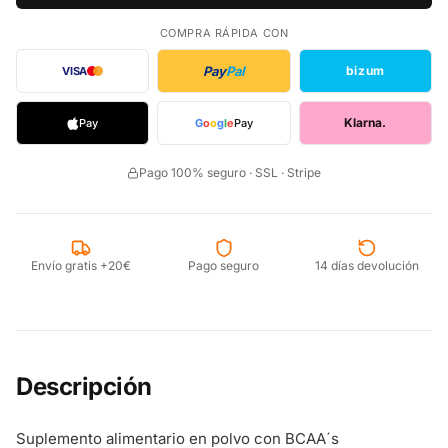
COMPRA RÁPIDA CON
Pay
Pal
bizum
VISA
Klarna.
Pay
G
o
o
g
l
e
Pay
Pago 100% seguro · SSL · Stripe
Envío gratis +20€
Pago seguro
14 días devolución
Descripción
Suplemento alimentario en polvo con BCAA´s