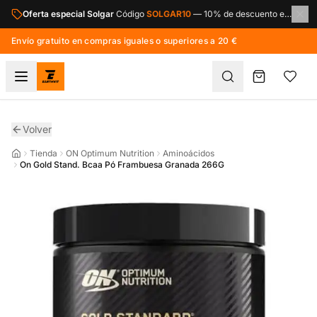
Saltar al contenido principal
Oferta especial Solgar
Código
SOLGAR10
—
10% de descuento en toda la marca Solgar.
Envío gratuito en compras iguales o superiores a 20 €
Volver
Tienda
ON Optimum Nutrition
Aminoácidos
On Gold Stand. Bcaa Pó Frambuesa Granada 266G