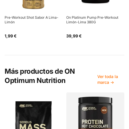
Pre-Workout Shot Sabor A Lima-
On Platinum Pump Pre-Workout
Limón
Limón-Lima 380G
1,99 €
39,99 €
Más productos de
ON
Ver toda la
Optimum Nutrition
marca →