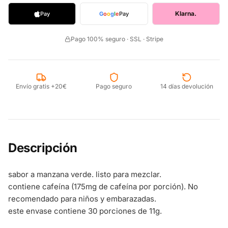
Klarna.
Pay
G
o
o
g
l
e
Pay
Pago 100% seguro · SSL · Stripe
Envío gratis +20€
Pago seguro
14 días devolución
Descripción
sabor a manzana verde. listo para mezclar.
contiene cafeína (175mg de cafeína por porción). No
recomendado para niños y embarazadas.
este envase contiene 30 porciones de 11g.