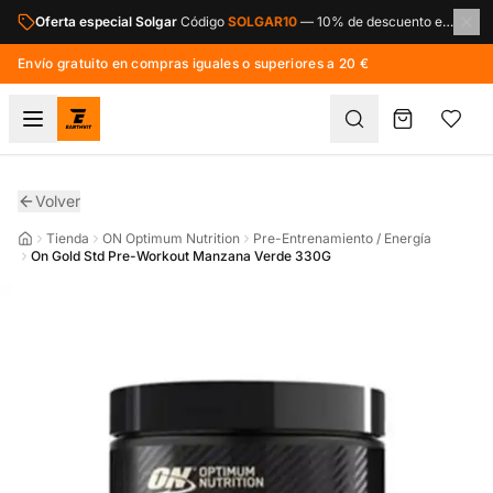
Saltar al contenido principal
Oferta especial Solgar
Código
SOLGAR10
—
10% de descuento en toda la marca Solgar.
Envío gratuito en compras iguales o superiores a 20 €
Volver
Tienda
ON Optimum Nutrition
Pre-Entrenamiento / Energía
On Gold Std Pre-Workout Manzana Verde 330G