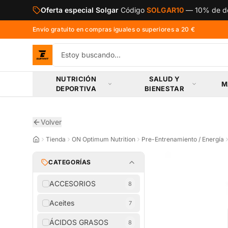
Saltar al contenido principal
Oferta especial Solgar
Código
SOLGAR10
—
10% de de
Envío gratuito en compras iguales o superiores a 20 €
NUTRICIÓN
SALUD Y
M
DEPORTIVA
BIENESTAR
Volver
Tienda
ON Optimum Nutrition
Pre-Entrenamiento / Energía
CATEGORÍAS
ACCESORIOS
8
Aceites
7
ÁCIDOS GRASOS
8