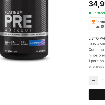
34,9
● En stock
Recíb
las 15
LISTO PA
CON AMIN
Contiene 
niños o e
1 porción
el envase
1