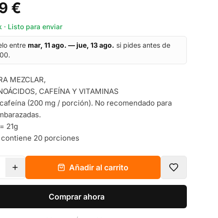
9 €
 · Listo para enviar
elo entre
mar, 11 ago. — jue, 13 ago.
si pides antes de
:00.
RA MEZCLAR,
OÁCIDOS, CAFEÍNA Y VITAMINAS
cafeína (200 mg / porción). No recomendado para
mbarazadas.
 = 21g
 contiene 20 porciones
Añadir al carrito
Comprar ahora