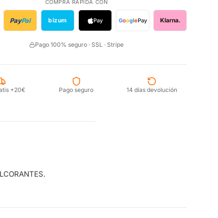
COMPRA RÁPIDA CON
Pay
Pal
bizum
Klarna.
Pay
G
o
o
g
l
e
Pay
Pago 100% seguro · SSL · Stripe
atis +20€
Pago seguro
14 días devolución
ULCORANTES.