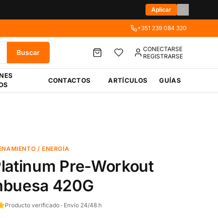
Aplicar
+351 239 084 320
CONECTARSE
Buscar
REGISTRARSE
ÉNES
CONTACTOS
ARTÍCULOS
GUÍAS
OS
ENAMIENTO / ENERGÍA
latinum Pre-Workout
mbuesa 420G
Producto verificado · Envío 24/48 h