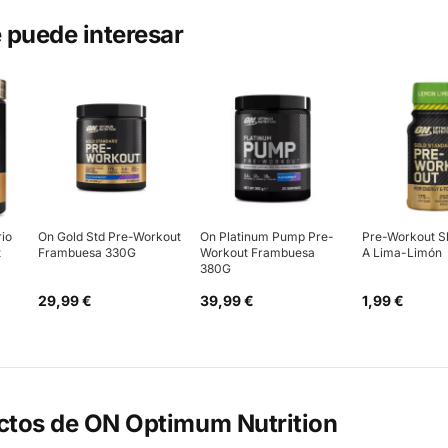
 puede interesar
io
On Gold Std Pre-Workout
On Platinum Pump Pre-
Pre-Workout S
t
Frambuesa 330G
Workout Frambuesa
A Lima-Limón
380G
29,99 €
39,99 €
1,99 €
ctos de
ON Optimum Nutrition