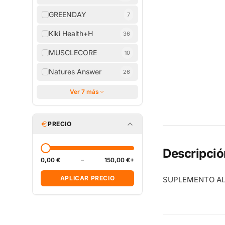
GREENDAY
7
Kiki Health+H
36
MUSCLECORE
10
Natures Answer
26
Ver 7 más
PRECIO
Descripció
0,00 €
–
150,00 €+
APLICAR PRECIO
SUPLEMENTO AL