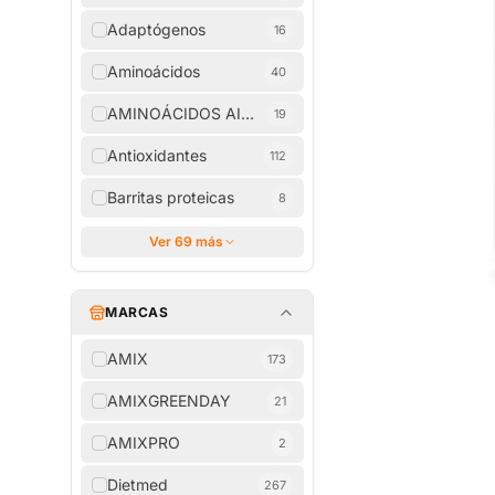
Adaptógenos
16
Aminoácidos
40
AMINOÁCIDOS AISLADOS
19
Antioxidantes
112
Barritas proteicas
8
Ver 69 más
MARCAS
AMIX
173
AMIXGREENDAY
21
AMIXPRO
2
Dietmed
267