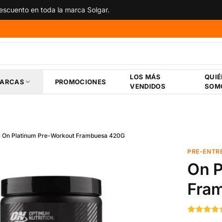
scuento en toda la marca Solgar.
LOS MÁS
QUI
ARCAS
PROMOCIONES
VENDIDOS
SOM
On Platinum Pre-Workout Frambuesa 420G
PRE-ENTR
On P
Fra