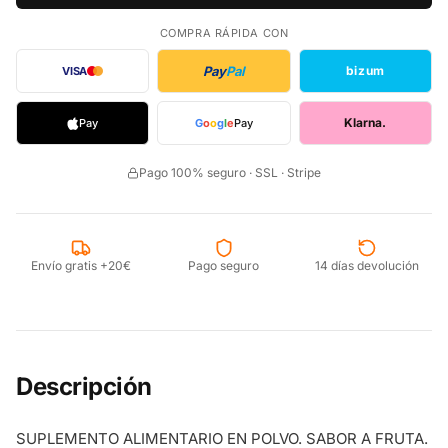
COMPRA RÁPIDA CON
Pay
Pal
bizum
VISA
Klarna.
Pay
G
o
o
g
l
e
Pay
Pago 100% seguro · SSL · Stripe
Envío gratis +20€
Pago seguro
14 días devolución
Descripción
SUPLEMENTO ALIMENTARIO EN POLVO. SABOR A FRUTA.