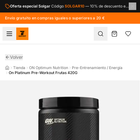
Saltar al contenido principal
Oferta especial Solgar
Código
SOLGAR10
—
10% de descuento en toda la marca Solgar.
Envío gratuito en compras iguales o superiores a 20 €
Volver
Tienda
ON Optimum Nutrition
Pre-Entrenamiento / Energía
On Platinum Pre-Workout Frutas 420G