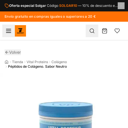
Saltar al contenido principal
Oferta especial Solgar
Código
SOLGAR10
—
10% de descuento en toda la marca Solgar.
Envío gratuito en compras iguales o superiores a 20 €
Volver
Tienda
Vital Proteins
Colágeno
Péptidos de Colágeno. Sabor Neutro