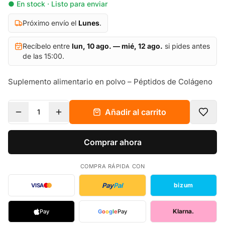
● En stock · Listo para enviar
Próximo envío el
Lunes
.
Recíbelo entre
lun, 10 ago. — mié, 12 ago.
si pides antes
de las 15:00.
Suplemento alimentario en polvo – Péptidos de Colágeno
Añadir al carrito
1
Comprar ahora
COMPRA RÁPIDA CON
Pay
Pal
bizum
VISA
Klarna.
Pay
G
o
o
g
l
e
Pay