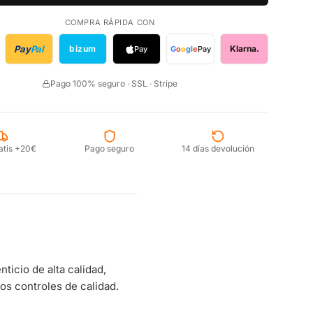
COMPRA RÁPIDA CON
Pay
Pal
bizum
Klarna.
Pay
G
o
o
g
l
e
Pay
Pago 100% seguro · SSL · Stripe
atis +20€
Pago seguro
14 días devolución
icio de alta calidad,
s controles de calidad.