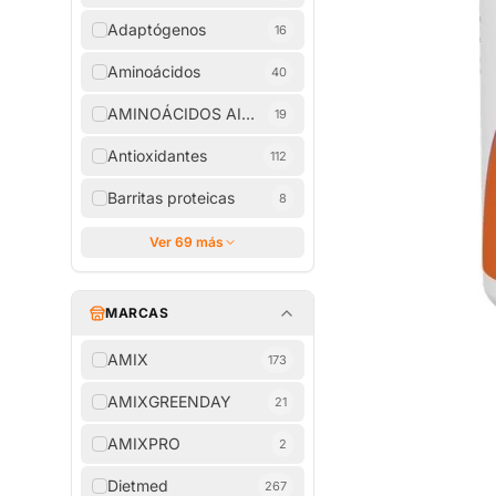
Adaptógenos
16
Aminoácidos
40
AMINOÁCIDOS AISLADOS
19
Antioxidantes
112
Barritas proteicas
8
Ver 69 más
MARCAS
AMIX
173
AMIXGREENDAY
21
AMIXPRO
2
Dietmed
267