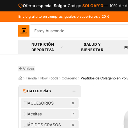
Saltar al contenido principal
Oferta especial Solgar
Código
SOLGAR10
—
10% de de
Envío gratuito en compras iguales o superiores a 20 €
NUTRICIÓN
SALUD Y
M
DEPORTIVA
BIENESTAR
Volver
Tienda
Now Foods
Colágeno
Péptidos de Colágeno en Pol
CATEGORÍAS
ACCESORIOS
8
Aceites
7
ÁCIDOS GRASOS
8