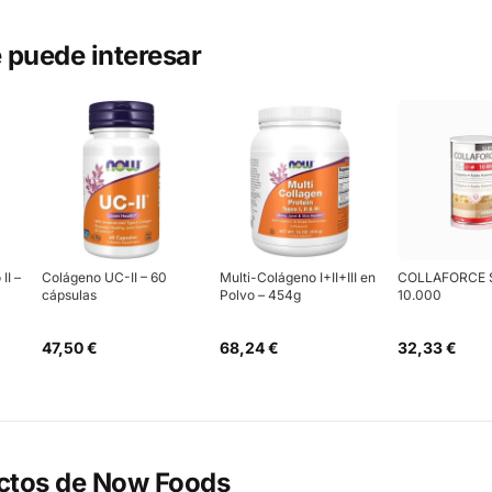
 puede interesar
II –
Colágeno UC-II – 60
Multi-Colágeno I+II+III en
COLLAFORCE 
cápsulas
Polvo – 454g
10.000
47,50 €
68,24 €
32,33 €
ctos de
Now Foods