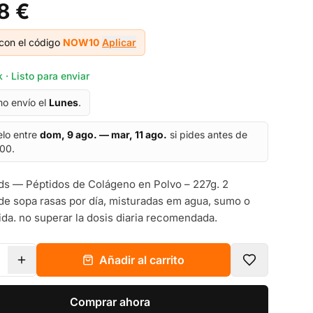
8 €
con el código
NOW10
Aplicar
 · Listo para enviar
mo envío el
Lunes
.
elo entre
dom, 9 ago. — mar, 11 ago.
si pides antes de
:00.
s — Péptidos de Colágeno en Polvo – 227g. 2
de sopa rasas por día, misturadas em agua, sumo o
ida. no superar la dosis diaria recomendada.
Añadir al carrito
Comprar ahora