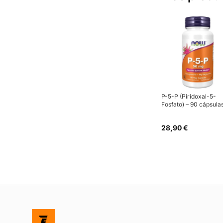
P-5-P (Piridoxal-5-
Fosfato) – 90 cápsula
28,90 €