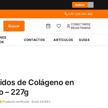
Aplicar
+351 239 084 320
CONECTARSE
Buscar
REGISTRARSE
ÉNES
CONTACTOS
ARTÍCULOS
GUÍAS
OS
O
idos de Colágeno en
o – 227g
Producto verificado · Envío 24/48 h