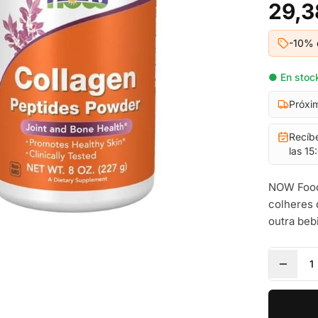
29,3
-10% 
● En stock
Próxi
Recíb
las 15
NOW Food
colheres 
outra beb
1