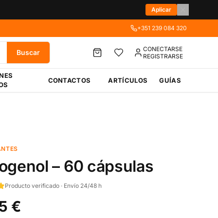
Aplicar
+351 239 084 320
CONECTARSE
Buscar
REGISTRARSE
ÉNES
CONTACTOS
ARTÍCULOS
GUÍAS
OS
ANTES
ogenol – 60 cápsulas
Producto verificado · Envío 24/48 h
5 €