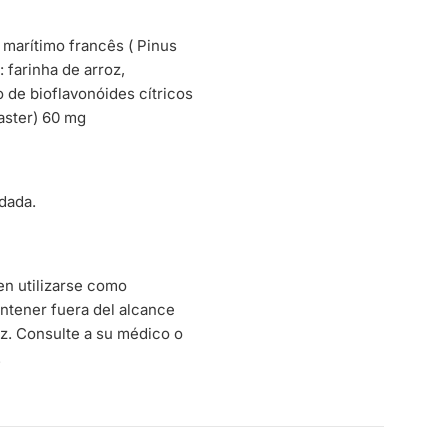
 marítimo francês ( Pinus
 farinha de arroz,
 de bioflavonóides cítricos
aster) 60 mg
ndada.
en utilizarse como
Mantener fuera del alcance
uz. Consulte a su médico o
.