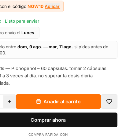
con el código
NOW10
Aplicar
 · Listo para enviar
mo envío el
Lunes
.
elo entre
dom, 9 ago. — mar, 11 ago.
si pides antes de
:00.
 — Picnogenol – 60 cápsulas. tomar 2 cápsulas
1 a 3 veces al día. no superar la dosis diaria
ada.
Añadir al carrito
Comprar ahora
COMPRA RÁPIDA CON