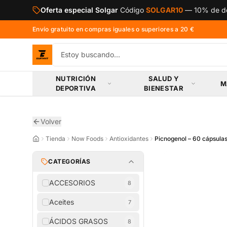
Saltar al contenido principal
Oferta especial Solgar
Código
SOLGAR10
—
10% de de
Envío gratuito en compras iguales o superiores a 20 €
NUTRICIÓN
SALUD Y
M
DEPORTIVA
BIENESTAR
Volver
Tienda
Now Foods
Antioxidantes
Picnogenol – 60 cápsula
CATEGORÍAS
ACCESORIOS
8
Aceites
7
ÁCIDOS GRASOS
8