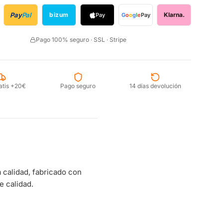
Pay
Pal
bizum
Klarna.
Pay
G
o
o
g
l
e
Pay
Pago 100% seguro · SSL · Stripe
atis +20€
Pago seguro
14 días devolución
calidad, fabricado con
e calidad.