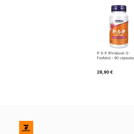
P-5-P (Piridoxal-5-
Fosfato) – 90 cápsula
28,90 €