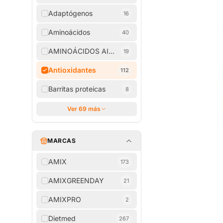
Adaptógenos
16
Aminoácidos
40
AMINOÁCIDOS AISLADOS
19
Antioxidantes
112
Barritas proteicas
8
Ver 69 más
MARCAS
AMIX
173
AMIXGREENDAY
21
AMIXPRO
2
Dietmed
267