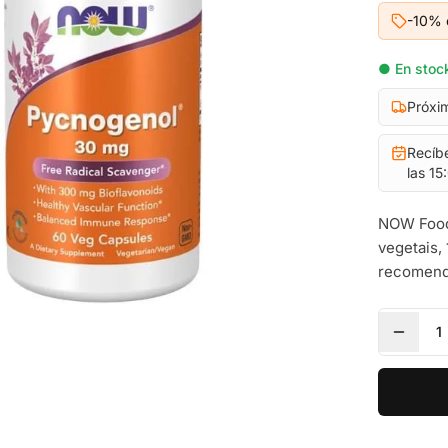
-10% 
● En stock
Próxi
Recíb
las 15
NOW Foods
vegetais, 
recomend
1