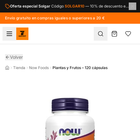
Saltar al contenido principal
Oferta especial Solgar
Código
SOLGAR10
—
10% de descuento en toda la marca Solgar.
Envío gratuito en compras iguales o superiores a 20 €
Volver
Tienda
Now Foods
Plantas y Frutos – 120 cápsulas