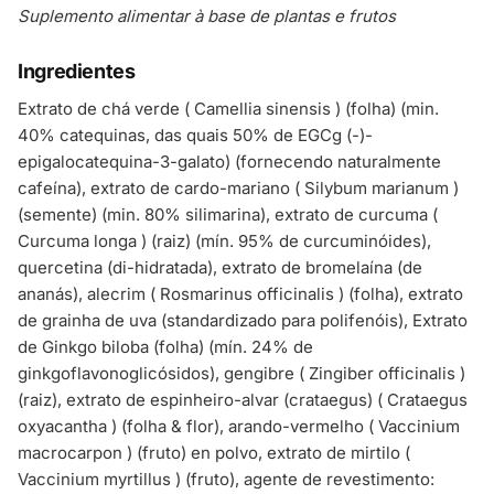
Suplemento alimentar à base de plantas e frutos
Ingredientes
Extrato de chá verde ( Camellia sinensis ) (folha) (min.
40% catequinas, das quais 50% de EGCg (-)-
epigalocatequina-3-galato) (fornecendo naturalmente
cafeína), extrato de cardo-mariano ( Silybum marianum )
(semente) (min. 80% silimarina), extrato de curcuma (
Curcuma longa ) (raiz) (mín. 95% de curcuminóides),
quercetina (di-hidratada), extrato de bromelaína (de
ananás), alecrim ( Rosmarinus officinalis ) (folha), extrato
de grainha de uva (standardizado para polifenóis), Extrato
de Ginkgo biloba (folha) (mín. 24% de
ginkgoflavonoglicósidos), gengibre ( Zingiber officinalis )
(raiz), extrato de espinheiro-alvar (crataegus) ( Crataegus
oxyacantha ) (folha & flor), arando-vermelho ( Vaccinium
macrocarpon ) (fruto) en polvo, extrato de mirtilo (
Vaccinium myrtillus ) (fruto), agente de revestimento: