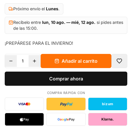
Próximo envío el
Lunes
.
Recíbelo entre
lun, 10 ago. — mié, 12 ago.
si pides antes
de las 15:00.
¡PREPÁRESE PARA EL INVIERNO!
Añadir al carrito
1
Comprar ahora
COMPRA RÁPIDA CON
Pay
Pal
bizum
VISA
Klarna.
Pay
G
o
o
g
l
e
Pay