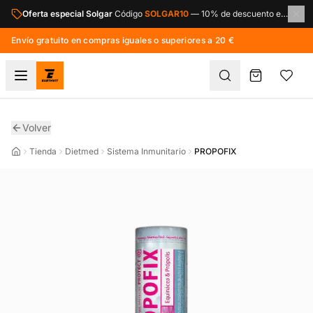
Saltar al contenido principal
Oferta especial Solgar
Código
SOLGAR10
—
10% de descuento en toda la marca Solgar.
Envío gratuito en compras iguales o superiores a 20 €
Volver
Tienda
Dietmed
Sistema Inmunitario
PROPOFIX