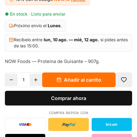
● En stock · Listo para enviar
Próximo envío el
Lunes
.
Recíbelo entre
lun, 10 ago. — mié, 12 ago.
si pides antes
de las 15:00.
NOW Foods — Proteína de Guisante – 907g.
Añadir al carrito
1
Comprar ahora
COMPRA RÁPIDA CON
Pay
Pal
bizum
VISA