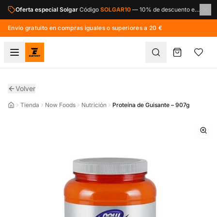
Saltar al contenido principal
Oferta especial Solgar
Código
SOLGAR10
—
10% de descuento en toda la marca Solgar.
Envío gratuito en compras iguales o superiores a 20 €
Volver
Tienda
Now Foods
Nutrición
Proteína de Guisante – 907g