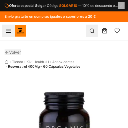
Saltar al contenido principal
Oferta especial Solgar
Código
SOLGAR10
—
10% de descuento en toda la marca Solgar.
Envío gratuito en compras iguales o superiores a 20 €
Volver
Tienda
Kiki Health+H
Antioxidantes
Resveratrol 400Mg – 60 Cápsulas Vegetales