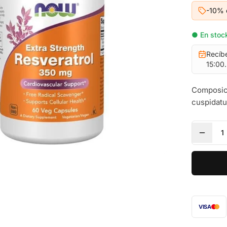
-10% 
● En stock
Recíb
15:00.
Composici
cuspidat
1
VISA