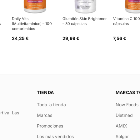
Daily Vits
Glutatión Skin Brightener
Vitamina C 10
s
(Multivitamínico) – 100
– 30 cápsulas
cápsulas
comprimidos
24,25 €
29,99 €
7,56 €
TIENDA
MARCAS T
Toda la tienda
Now Foods
rtiva. Las
Marcas
Dietmed
Promociones
AMIX
Los más vendidos
Solgar