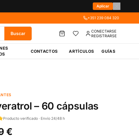
Aplicar
+351 239 084 320
CONECTARSE
Buscar
REGISTRARSE
ÉNES
CONTACTOS
ARTÍCULOS
GUÍAS
OS
ANTES
eratrol – 60 cápsulas
Producto verificado · Envío 24/48 h
9 €