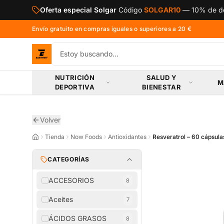
Saltar al contenido principal
Oferta especial Solgar
Código
SOLGAR10
—
10% de de
Envío gratuito en compras iguales o superiores a 20 €
NUTRICIÓN
SALUD Y
M
DEPORTIVA
BIENESTAR
Volver
Tienda
Now Foods
Antioxidantes
Resveratrol – 60 cápsula
CATEGORÍAS
ACCESORIOS
8
Aceites
7
ÁCIDOS GRASOS
8