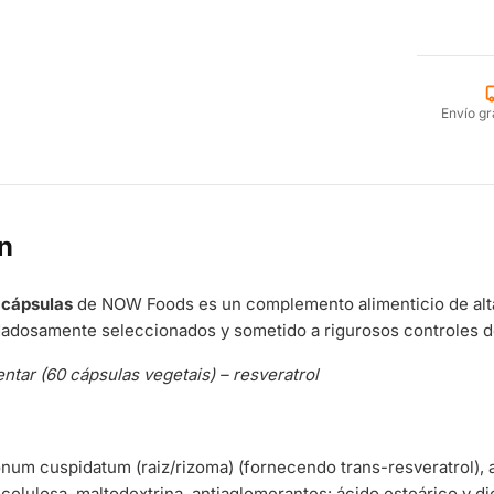
Envío gr
n
 cápsulas
de NOW Foods es un complemento alimenticio de alta
dadosamente seleccionados y sometido a rigurosos controles d
tar (60 cápsulas vegetais) – resveratrol
onum cuspidatum (raiz/rizoma) (fornecendo trans-resveratrol), 
lcelulosa, maltodextrina, antiaglomerantes: ácido esteárico y dió