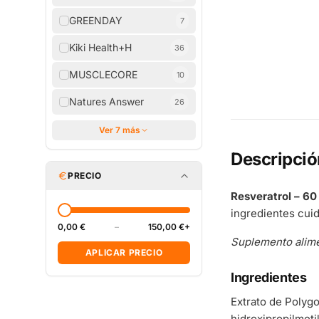
GREENDAY
7
Kiki Health+H
36
MUSCLECORE
10
Natures Answer
26
Ver 7 más
Descripció
PRECIO
Resveratrol – 60
ingredientes cui
0,00 €
–
150,00 €+
Suplemento alimen
APLICAR PRECIO
Ingredientes
Extrato de Polyg
hidroxipropilmeti