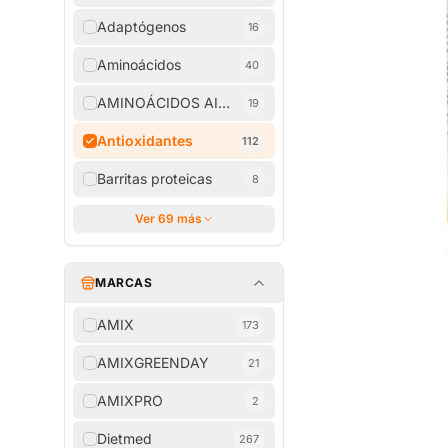
Adaptógenos
16
Aminoácidos
40
AMINOÁCIDOS AISLADOS
19
Antioxidantes
112
Barritas proteicas
8
Ver 69 más
MARCAS
AMIX
173
AMIXGREENDAY
21
AMIXPRO
2
Dietmed
267