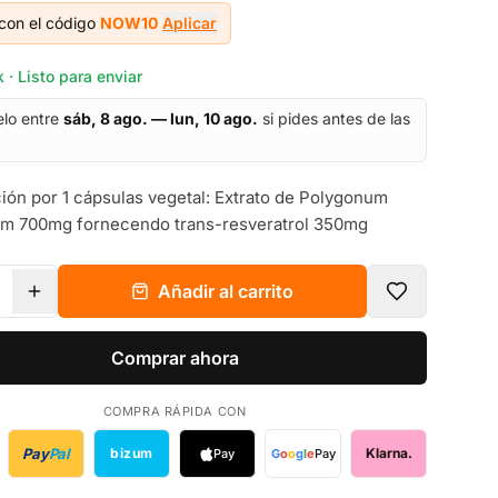
con el código
NOW10
Aplicar
 · Listo para enviar
elo entre
sáb, 8 ago. — lun, 10 ago.
si pides antes de las
ón por 1 cápsulas vegetal: Extrato de Polygonum
um 700mg fornecendo trans-resveratrol 350mg
Añadir al carrito
Comprar ahora
COMPRA RÁPIDA CON
Pay
Pal
bizum
Klarna.
Pay
G
o
o
g
l
e
Pay