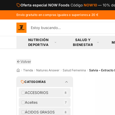
Saltar al contenido principal
Oferta especial NOW Foods
Código
NOW10
—
10% de
Envío gratuito en compras iguales o superiores a 20 €
NUTRICIÓN
SALUD Y
M
DEPORTIVA
BIENESTAR
Volver
Tienda
Natures Answer
Salud Femenina
Salvia – Extracto 
CATEGORÍAS
ACCESORIOS
8
Aceites
7
ÁCIDOS GRASOS
8