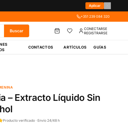
Aplicar
+351 239 084 320
CONECTARSE
Buscar
REGISTRARSE
ÉNES
CONTACTOS
ARTÍCULOS
GUÍAS
OS
MENINA
ia – Extracto Líquido Sin
hol
Producto verificado · Envío 24/48 h