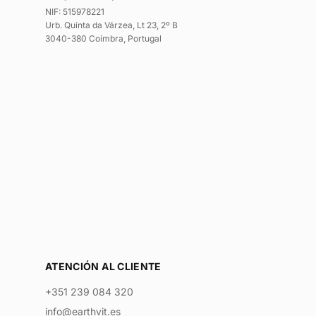
NIF: 515978221
Urb. Quinta da Várzea, Lt 23, 2º B
3040-380 Coimbra, Portugal
ATENCIÓN AL CLIENTE
+351 239 084 320
info@earthvit.es