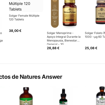
Solgar Female Múltiple
120 Tablets
38,00 €
to
Solgar Menoprime -
Solgar Folato (
Apoyo Integral Durante la
1000 ¬µg 60 T
ga
Menopausia, Bienestar
General - 30
26,88 €
25,08 €
Comprimidos
ctos de
Natures Answer