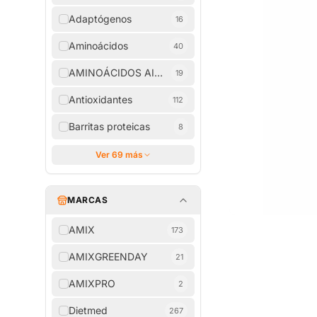
Adaptógenos
16
Aminoácidos
40
AMINOÁCIDOS AISLADOS
19
Antioxidantes
112
Barritas proteicas
8
Ver 69 más
MARCAS
AMIX
173
AMIXGREENDAY
21
AMIXPRO
2
Dietmed
267