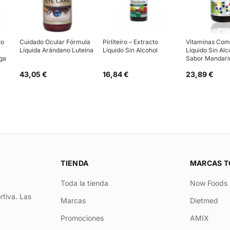
to
Cuidado Ocular Fórmula
Pirliteiro – Extracto
Vitaminas Comp
Líquida Arándano Luteína
Líquido Sin Alcohol
Líquido Sin Alc
ga
Sabor Mandari
43,05 €
16,84 €
23,89 €
TIENDA
MARCAS T
Toda la tienda
Now Foods
rtiva. Las
Marcas
Dietmed
Promociones
AMIX