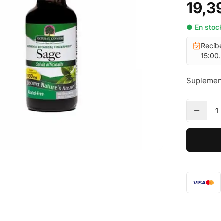
19,3
● En stock
Recíb
15:00.
Suplemen
1
VISA