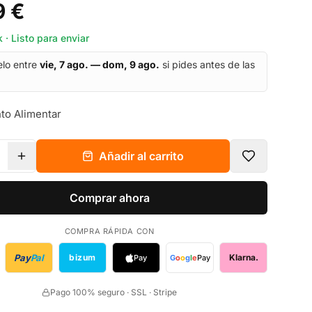
9 €
 · Listo para enviar
elo entre
vie, 7 ago. — dom, 9 ago.
si pides antes de las
to Alimentar
Añadir al carrito
Comprar ahora
COMPRA RÁPIDA CON
Pay
Pal
bizum
Klarna.
Pay
G
o
o
g
l
e
Pay
Pago 100% seguro · SSL · Stripe