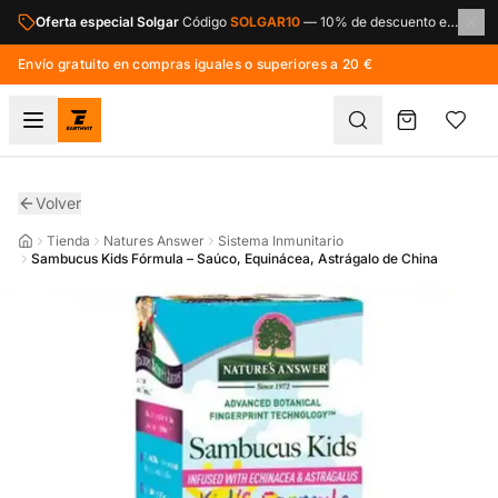
Saltar al contenido principal
Oferta especial Solgar
Código
SOLGAR10
—
10% de descuento en toda la marca Solgar.
Envío gratuito en compras iguales o superiores a 20 €
Volver
Tienda
Natures Answer
Sistema Inmunitario
Sambucus Kids Fórmula – Saúco, Equinácea, Astrágalo de China