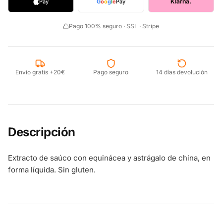
Klarna.
Pay
G
o
o
g
l
e
Pay
Pago 100% seguro · SSL · Stripe
Envío gratis +20€
Pago seguro
14 días devolución
Descripción
Extracto de saúco con equinácea y astrágalo de china, en
forma líquida. Sin gluten.