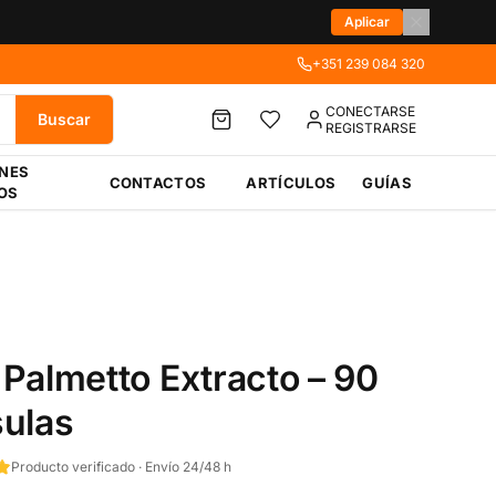
Aplicar
+351 239 084 320
CONECTARSE
Buscar
REGISTRARSE
ÉNES
CONTACTOS
ARTÍCULOS
GUÍAS
OS
Palmetto Extracto – 90
ulas
Producto verificado · Envío 24/48 h