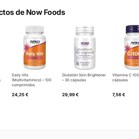
ctos de
Now Foods
Daily Vits
Glutatión Skin Brightener
Vitamina C 10
s
(Multivitamínico) – 100
– 30 cápsulas
cápsulas
comprimidos
24,25 €
29,99 €
7,56 €