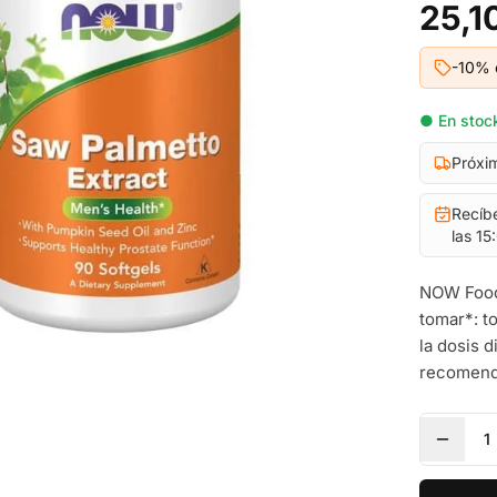
25,1
-10% 
● En stock
Próxi
Recíb
las 15
NOW Food
tomar*: t
la dosis 
recomenda
1