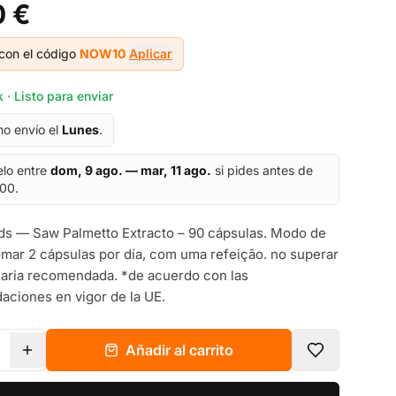
0 €
con el código
NOW10
Aplicar
 · Listo para enviar
mo envío el
Lunes
.
elo entre
dom, 9 ago. — mar, 11 ago.
si pides antes de
:00.
s — Saw Palmetto Extracto – 90 cápsulas. Modo de
omar 2 cápsulas por día, com uma refeição. no superar
diaria recomendada. *de acuerdo con las
ciones en vigor de la UE.
Añadir al carrito