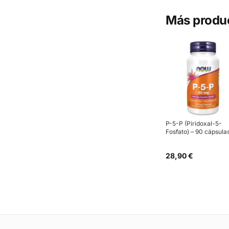
Más produ
P-5-P (Piridoxal-5-
Fosfato) – 90 cápsula
28,90 €