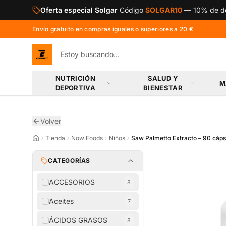
Saltar al contenido principal
Oferta especial Solgar
Código
SOLGAR10
—
10% de de
Envío gratuito en compras iguales o superiores a 20 €
NUTRICIÓN
SALUD Y
M
DEPORTIVA
BIENESTAR
Volver
Tienda
Now Foods
Niños
Saw Palmetto Extracto – 90 cáps
CATEGORÍAS
ACCESORIOS
8
Aceites
7
ÁCIDOS GRASOS
8