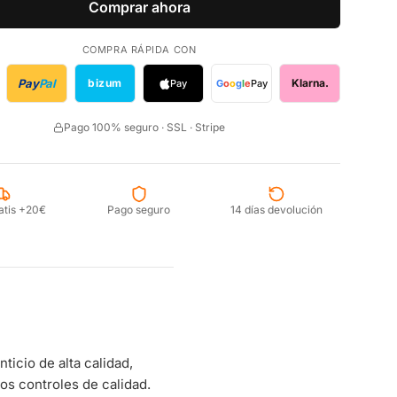
Comprar ahora
COMPRA RÁPIDA CON
Pay
Pal
bizum
Klarna.
Pay
G
o
o
g
l
e
Pay
Pago 100% seguro · SSL · Stripe
atis +20€
Pago seguro
14 días devolución
cio de alta calidad,
s controles de calidad.