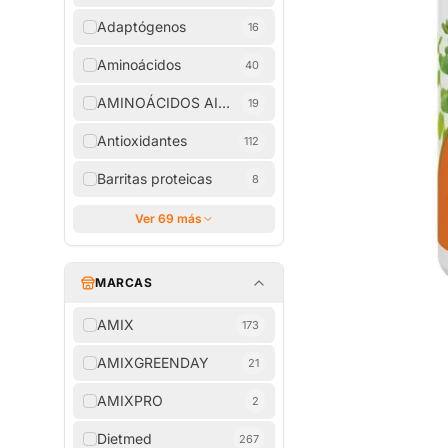
Adaptógenos
16
Aminoácidos
40
AMINOÁCIDOS AISLADOS
19
Antioxidantes
112
Barritas proteicas
8
Ver 69 más
MARCAS
AMIX
173
AMIXGREENDAY
21
AMIXPRO
2
Dietmed
267