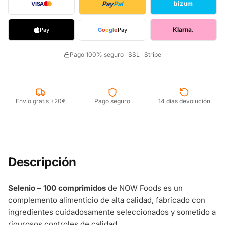
Pay
Pal
bizum
VISA
Klarna.
Pay
G
o
o
g
l
e
Pay
Pago 100% seguro · SSL · Stripe
Envío gratis +20€
Pago seguro
14 días devolución
Descripción
Selenio – 100 comprimidos
de NOW Foods es un
complemento alimenticio de alta calidad, fabricado con
ingredientes cuidadosamente seleccionados y sometido a
rigurosos controles de calidad.