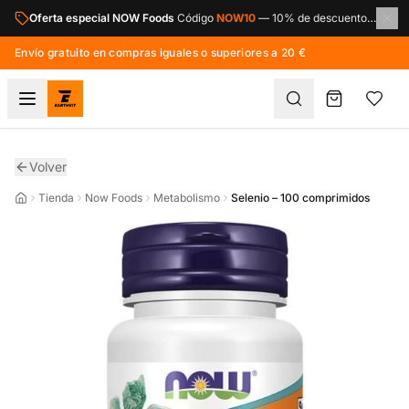
Saltar al contenido principal
Oferta especial NOW Foods
Código
NOW10
—
10% de descuento en toda la marca NOW Foods.
Envío gratuito en compras iguales o superiores a 20 €
Volver
Tienda
Now Foods
Metabolismo
Selenio – 100 comprimidos