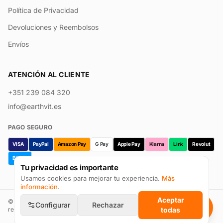
Política de Privacidad
Devoluciones y Reembolsos
Envíos
ATENCIÓN AL CLIENTE
+351 239 084 320
info@earthvit.es
PAGO SEGURO
VISA
PayPal
Amazon Pay
G Pay
Apple Pay
Klarna
Link
Revolut
Bizum
Tu privacidad es importante
Usamos cookies para mejorar tu experiencia.
Más
información
.
Aceptar
©
2026
Earthvit · Prevpharma Unipessoal Lda. Todos los derechos
Configurar
Rechazar
reservados.
todas
Reseñas en Trustpilot
Configurar cookies