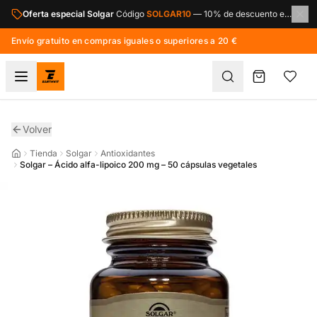
Saltar al contenido principal
Oferta especial Solgar
Código
SOLGAR10
—
10% de descuento en toda la marca Solgar.
Envío gratuito en compras iguales o superiores a 20 €
Volver
Tienda
Solgar
Antioxidantes
Solgar – Ácido alfa-lipoico 200 mg – 50 cápsulas vegetales