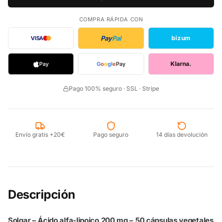
COMPRA RÁPIDA CON
Pay
Pal
bizum
VISA
Klarna.
Pay
G
o
o
g
l
e
Pay
Pago 100% seguro · SSL · Stripe
Envío gratis +20€
Pago seguro
14 días devolución
Descripción
Solgar – Ácido alfa-lipoico 200 mg – 50 cápsulas vegetales