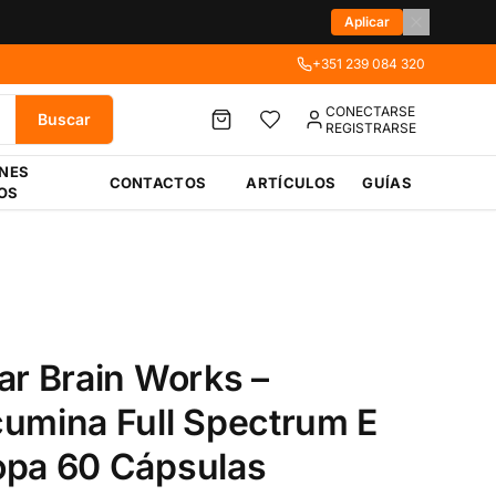
Aplicar
+351 239 084 320
CONECTARSE
Buscar
REGISTRARSE
ÉNES
CONTACTOS
ARTÍCULOS
GUÍAS
OS
ar Brain Works –
umina Full Spectrum E
pa 60 Cápsulas