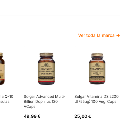
Ver toda la marca →
ma Q-10
Solgar Advanced Multi-
Solgar Vitamina D3 2200
sulas
Billion Dophilus 120
UI (55µg) 100 Veg. Cáps
VCáps
49,99 €
25,00 €