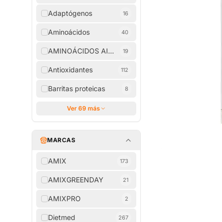
Adaptógenos
16
Aminoácidos
40
AMINOÁCIDOS AISLADOS
19
Antioxidantes
112
Barritas proteicas
8
Ver 69 más
MARCAS
AMIX
173
AMIXGREENDAY
21
AMIXPRO
2
Dietmed
267