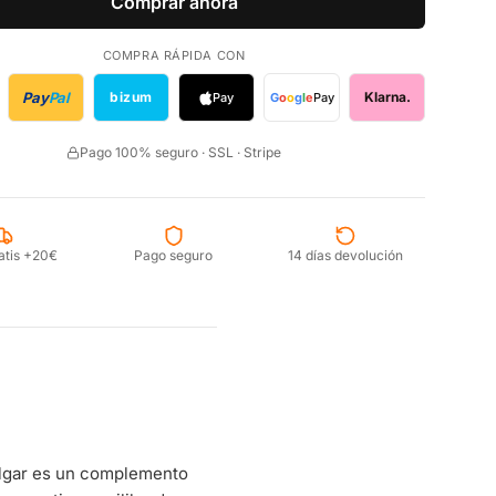
Comprar ahora
COMPRA RÁPIDA CON
Pay
Pal
bizum
Klarna.
Pay
G
o
o
g
l
e
Pay
Pago 100% seguro · SSL · Stripe
atis +20€
Pago seguro
14 días devolución
lgar es un complemento