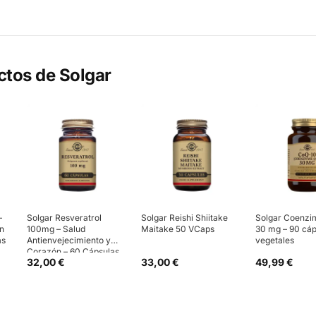
ctos de
Solgar
–
Solgar Resveratrol
Solgar Reishi Shiitake
Solgar Coenzi
ón
100mg – Salud
Maitake 50 VCaps
30 mg – 90 cáp
as
Antienvejecimiento y
vegetales
Corazón – 60 Cápsulas
32,00 €
33,00 €
49,99 €