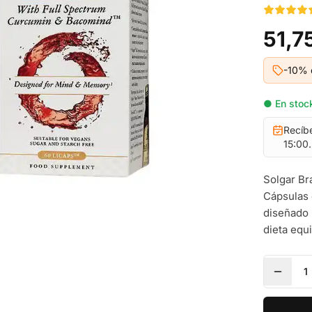
51,7
-10% 
● En stock
Recíb
15:00.
Solgar Br
Cápsulas 
diseñado 
dieta equi
1