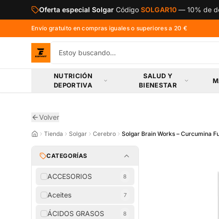
Saltar al contenido principal
Oferta especial Solgar
Código
SOLGAR10
—
10% de de
Envío gratuito en compras iguales o superiores a 20 €
NUTRICIÓN
SALUD Y
M
DEPORTIVA
BIENESTAR
Volver
Tienda
Solgar
Cerebro
Solgar Brain Works – Curcumina F
CATEGORÍAS
ACCESORIOS
8
Aceites
7
ÁCIDOS GRASOS
8