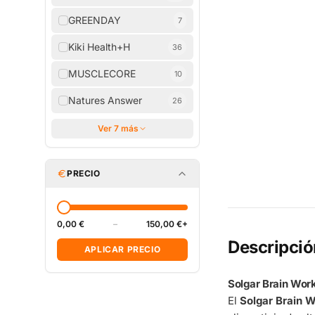
GREENDAY
7
Kiki Health+H
36
MUSCLECORE
10
Natures Answer
26
Ver 7 más
PRECIO
0,00 €
–
150,00 €+
Descripció
APLICAR PRECIO
Solgar Brain Wor
El
Solgar Brain 