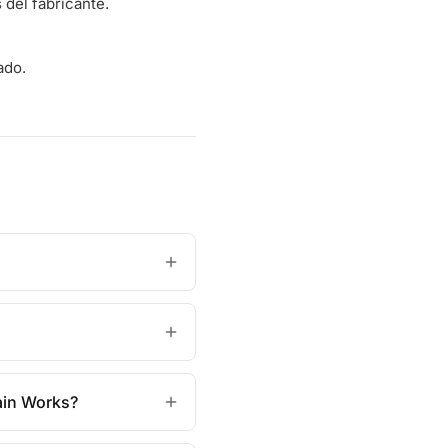
del fabricante.
ado.
ain Works?