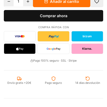
Añadir al carrito
1
Comprar ahora
COMPRA RÁPIDA CON
Pay
Pal
bizum
VISA
Klarna.
Pay
G
o
o
g
l
e
Pay
Pago 100% seguro · SSL · Stripe
Envío gratis +20€
Pago seguro
14 días devolución