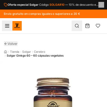
Saltar al contenido principal
Oferta especial Solgar
Código
SOLGAR10
—
10% de descuento en toda la marca Solgar.
Envío gratuito en compras iguales o superiores a 20 €
Volver
Tienda
Solgar
Cerebro
Solgar Ginkgo 60 – 60 cápsulas vegetales