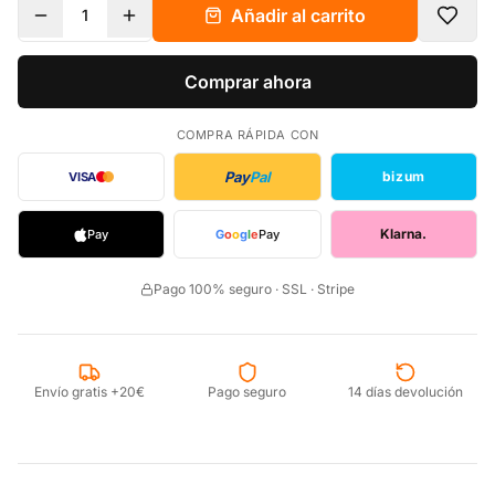
Añadir al carrito
1
Comprar ahora
COMPRA RÁPIDA CON
Pay
Pal
bizum
VISA
Klarna.
Pay
G
o
o
g
l
e
Pay
Pago 100% seguro · SSL · Stripe
Envío gratis +20€
Pago seguro
14 días devolución