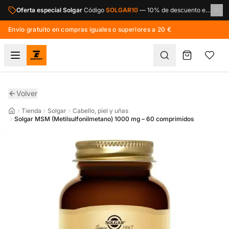
Saltar al contenido principal
Oferta especial Solgar
Código
SOLGAR10
—
10% de descuento en toda la marca Solgar.
Envío gratuito en compras iguales o superiores a 20 €
Volver
Tienda
Solgar
Cabello, piel y uñas
Solgar MSM (Metilsulfonilmetano) 1000 mg – 60 comprimidos