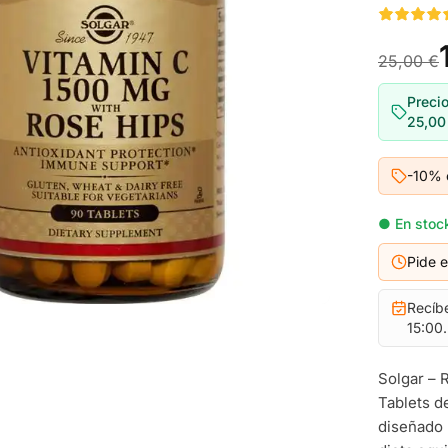
25,00 €
Precio
25,00
-10% 
● En stock
Pide 
Recíb
15:00.
Solgar – 
Tablets d
diseñado 