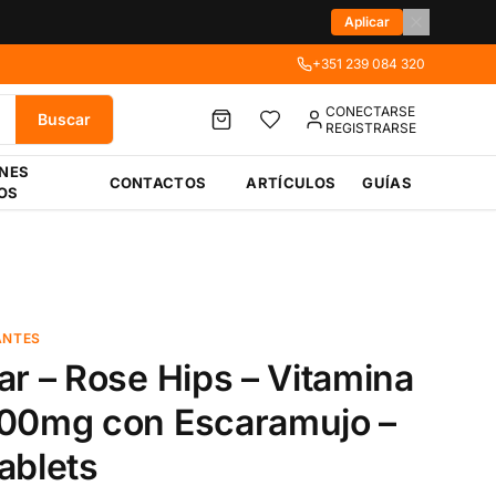
Aplicar
+351 239 084 320
CONECTARSE
Buscar
REGISTRARSE
ÉNES
CONTACTOS
ARTÍCULOS
GUÍAS
OS
ANTES
ar – Rose Hips – Vitamina
00mg con Escaramujo –
ablets