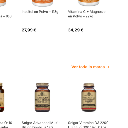
Inositol en Polvo – 113g
Vitamina C + Magnesio
a – 100
en Polvo – 227g
27,99 €
34,29 €
Ver toda la marca →
ma Q-10
Solgar Advanced Multi-
Solgar Vitamina D3 2200
sulas
Billion Dophilus 120
UI (55µg) 100 Veg. Cáps