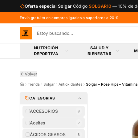
Saltar al contenido principal
Oferta especial Solgar
Código
SOLGAR10
—
10% de de
Envío gratuito en compras iguales o superiores a 20 €
NUTRICIÓN
SALUD Y
M
DEPORTIVA
BIENESTAR
Volver
Tienda
Solgar
Antioxidantes
Solgar – Rose Hips – Vitamin
CATEGORÍAS
ACCESORIOS
8
Aceites
7
ÁCIDOS GRASOS
8