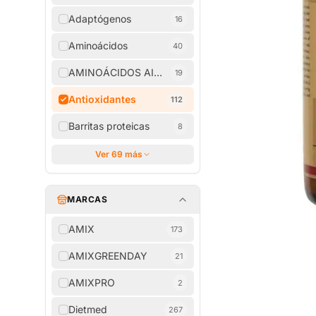
Adaptógenos
16
Aminoácidos
40
AMINOÁCIDOS AISLADOS
19
Antioxidantes
112
Barritas proteicas
8
Ver 69 más
MARCAS
AMIX
173
AMIXGREENDAY
21
AMIXPRO
2
Dietmed
267