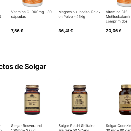
Vitamina C 1000mg – 30
Magnesio + Inositol Relax
Vitamina B12
0
cápsulas
en Polvo – 454g
Metilcobalamin
comprimidos
7,56 €
36,41 €
20,06 €
ctos de
Solgar
–
Solgar Resveratrol
Solgar Reishi Shiitake
Solgar Coenzi
ón
100mg – Salud
Maitake 50 VCaps
30 mg – 90 cáp