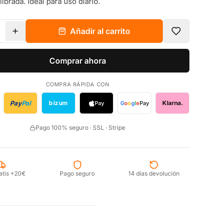
librada. Ideal para uso diario.
Añadir al carrito
Comprar ahora
COMPRA RÁPIDA CON
Pay
Pal
bizum
Klarna.
Pay
G
o
o
g
l
e
Pay
Pago 100% seguro · SSL · Stripe
atis +20€
Pago seguro
14 días devolución