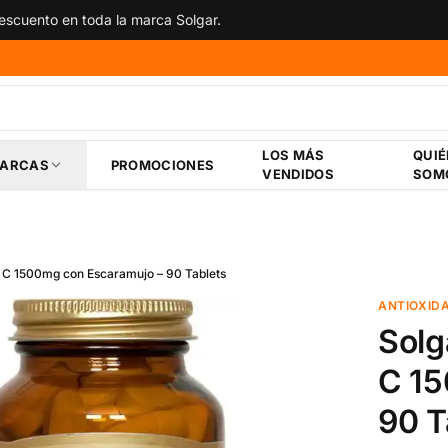
scuento en toda la marca Solgar.
LOS MÁS
QUI
ARCAS
PROMOCIONES
VENDIDOS
SOM
a C 1500mg con Escaramujo – 90 Tablets
ANTIOXID
Solg
C 15
90 T