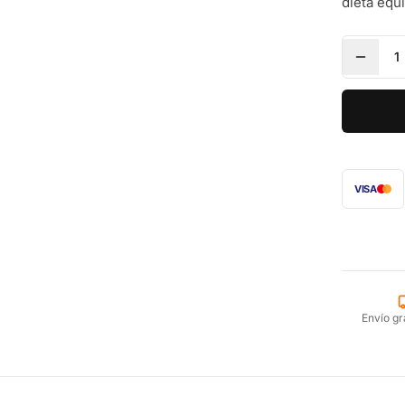
dieta equi
1
VISA
Envío gr