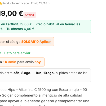
Producto verificado · Envío 24/48 h
19,00 €
Oferta
 en Earthvit:
19,00 €
·
Precio habitual en farmacias:
 €
·
Tu ahorras
6,00 €
con el código
SOLGAR10
Aplicar
 · Listo para enviar
en
1h
3
min
para envío
hoy
.
elo entre
sáb, 8 ago. — lun, 10 ago.
si pides antes de las
Rose Hips – Vitamina C 1500mg con Escaramujo – 90
e Solgar, complemento alimenticio de alta calidad
para apoyar el bienestar general y complementar una