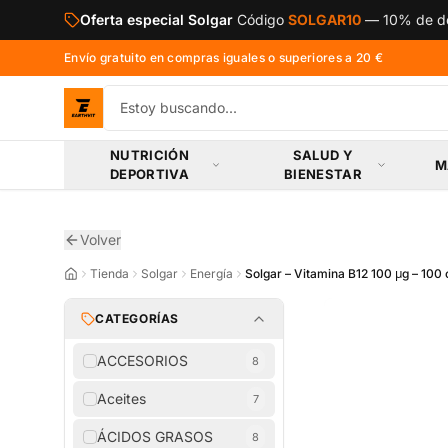
Saltar al contenido principal
Oferta especial Solgar
Código
SOLGAR10
—
10% de de
Envío gratuito en compras iguales o superiores a 20 €
NUTRICIÓN
SALUD Y
M
DEPORTIVA
BIENESTAR
Volver
Tienda
Solgar
Energía
Solgar – Vitamina B12 100 μg – 100
CATEGORÍAS
ACCESORIOS
8
Aceites
7
ÁCIDOS GRASOS
8