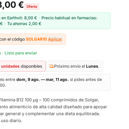
8,00 €
Oferta
 en Earthvit:
8,00 €
·
Precio habitual en farmacias:
 €
·
Tu ahorras
2,00 €
con el código
SOLGAR10
Aplicar
 · Listo para enviar
unidades
disponibles
Próximo envío el
Lunes
.
elo entre
dom, 9 ago. — mar, 11 ago.
si pides antes de
:00.
Vitamina B12 100 μg – 100 comprimidos de Solgar,
to alimenticio de alta calidad diseñado para apoyar
tar general y complementar una dieta equilibrada.
 uso diario.