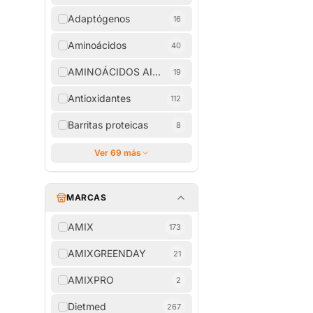
Adaptógenos
16
Aminoácidos
40
AMINOÁCIDOS AISLADOS
19
Antioxidantes
112
Barritas proteicas
8
Ver 69 más
MARCAS
AMIX
173
AMIXGREENDAY
21
AMIXPRO
2
Dietmed
267