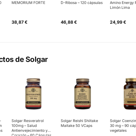
0
MEMORIUM FORTE
D-Ribosa – 120 cápsulas
Amino Energy 
Limón Lima
38,87 €
46,88 €
24,99 €
ctos de
Solgar
–
Solgar Resveratrol
Solgar Reishi Shiitake
Solgar Coenzi
ón
100mg – Salud
Maitake 50 VCaps
30 mg – 90 cáp
as
Antienvejecimiento y
vegetales
Corazón – 60 Cápsulas