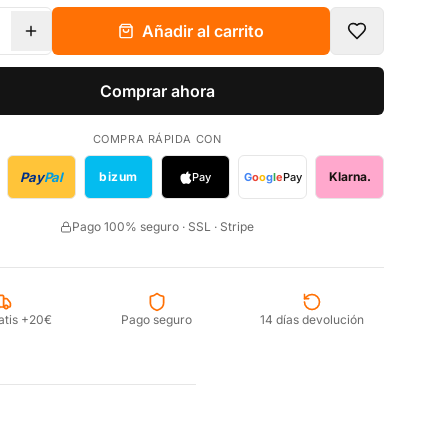
Añadir al carrito
Comprar ahora
COMPRA RÁPIDA CON
Pay
Pal
bizum
Klarna.
Pay
G
o
o
g
l
e
Pay
Pago 100% seguro · SSL · Stripe
atis +20€
Pago seguro
14 días devolución