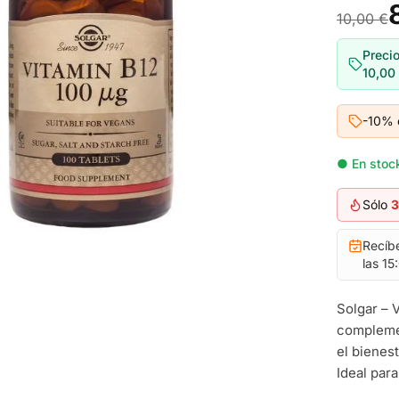
10,00 €
Precio
10,00
-10% 
● En stock
Sólo
3
Recíb
las 15
Solgar – 
complemen
el bienes
Ideal para