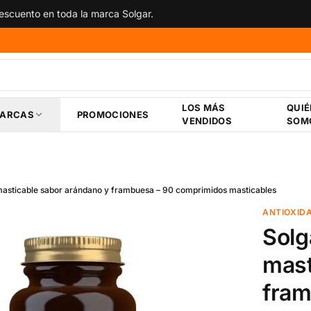
scuento en toda la marca Solgar.
LOS MÁS
QUI
ARCAS
PROMOCIONES
VENDIDOS
SOM
masticable sabor arándano y frambuesa – 90 comprimidos masticables
ANTIOXID
Solg
mast
fram