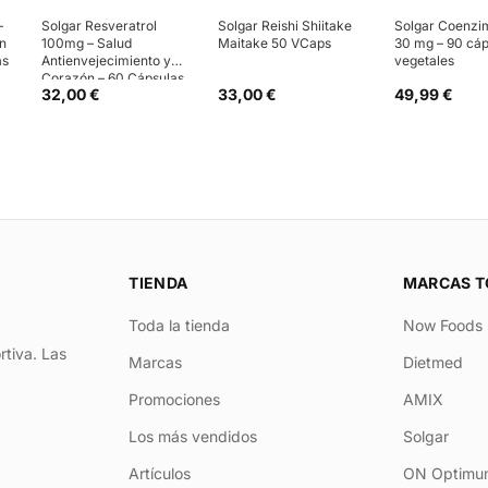
–
Solgar Resveratrol
Solgar Reishi Shiitake
Solgar Coenzi
ón
100mg – Salud
Maitake 50 VCaps
30 mg – 90 cáp
as
Antienvejecimiento y
vegetales
Corazón – 60 Cápsulas
32,00 €
33,00 €
49,99 €
TIENDA
MARCAS T
Toda la tienda
Now Foods
rtiva. Las
Marcas
Dietmed
Promociones
AMIX
Los más vendidos
Solgar
Artículos
ON Optimum