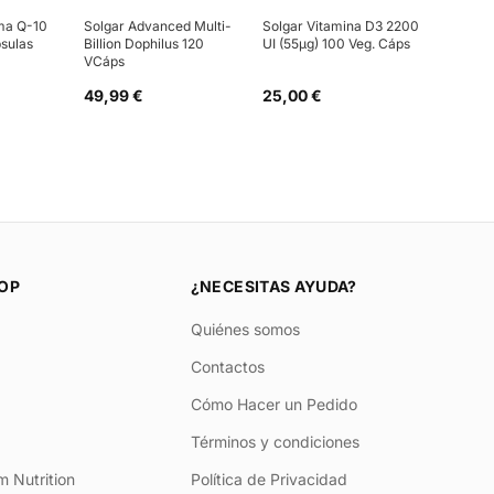
ma Q-10
Solgar Advanced Multi-
Solgar Vitamina D3 2200
sulas
Billion Dophilus 120
UI (55µg) 100 Veg. Cáps
VCáps
49,99 €
25,00 €
OP
¿NECESITAS AYUDA?
Quiénes somos
Contactos
Cómo Hacer un Pedido
Términos y condiciones
 Nutrition
Política de Privacidad