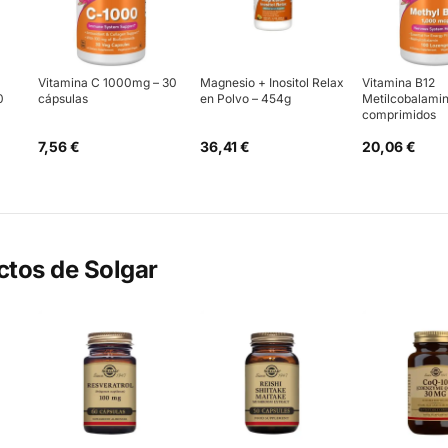
Vitamina C 1000mg – 30
Magnesio + Inositol Relax
Vitamina B12
0
cápsulas
en Polvo – 454g
Metilcobalamin
comprimidos
7,56 €
36,41 €
20,06 €
ctos de
Solgar