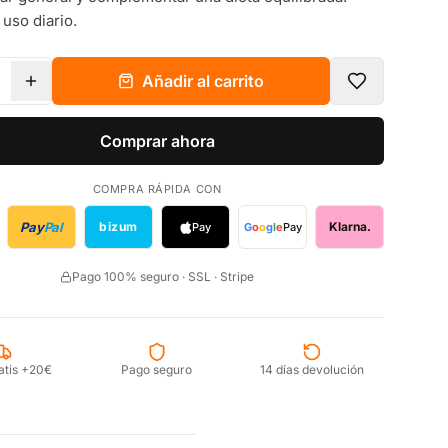
 uso diario.
Añadir al carrito
Comprar ahora
COMPRA RÁPIDA CON
Pay
Pal
bizum
Klarna.
Pay
G
o
o
g
l
e
Pay
Pago 100% seguro · SSL · Stripe
atis +20€
Pago seguro
14 días devolución