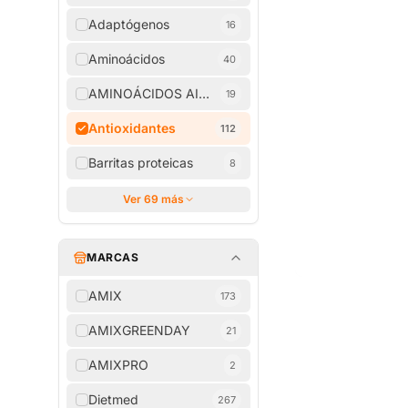
Adaptógenos
16
Aminoácidos
40
AMINOÁCIDOS AISLADOS
19
Antioxidantes
112
Barritas proteicas
8
Ver 69 más
MARCAS
AMIX
173
AMIXGREENDAY
21
AMIXPRO
2
Dietmed
267