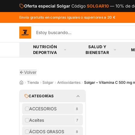
Saltar al contenido principal
Oferta especial Solgar
Código
SOLGAR10
—
10% de de
Envío gratuito en compras iguales o superiores a 20 €
NUTRICIÓN
SALUD Y
M
DEPORTIVA
BIENESTAR
Volver
Tienda
Solgar
Antioxidantes
Solgar – Vitamina C 500 mg 
CATEGORÍAS
ACCESORIOS
8
Aceites
7
ÁCIDOS GRASOS
8