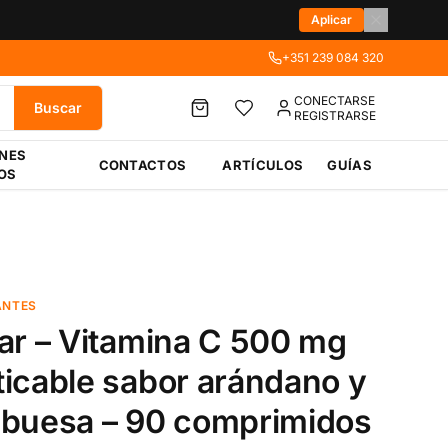
Aplicar
+351 239 084 320
CONECTARSE
Buscar
REGISTRARSE
ÉNES
CONTACTOS
ARTÍCULOS
GUÍAS
OS
ANTES
ar – Vitamina C 500 mg
icable sabor arándano y
buesa – 90 comprimidos