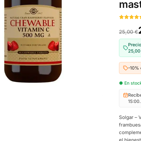
mast
25,00 €
Precio
25,00
-10% 
● En stock
Recíb
15:00.
Solgar – 
frambuesa
complemen
el bienes