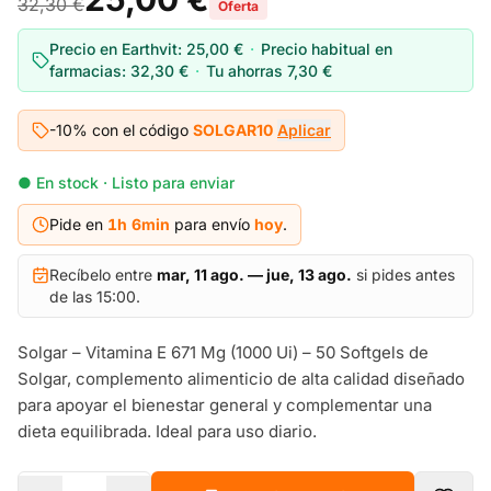
32,30 €
Oferta
Precio en Earthvit:
25,00 €
·
Precio habitual en
farmacias:
32,30 €
·
Tu ahorras
7,30 €
-10% con el código
SOLGAR10
Aplicar
● En stock · Listo para enviar
Pide en
1h
6
min
para envío
hoy
.
Recíbelo entre
mar, 11 ago. — jue, 13 ago.
si pides antes
de las 15:00.
Solgar – Vitamina E 671 Mg (1000 Ui) – 50 Softgels de
Solgar, complemento alimenticio de alta calidad diseñado
para apoyar el bienestar general y complementar una
dieta equilibrada. Ideal para uso diario.