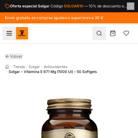
Saltar al contenido principal
Oferta especial Solgar
Código
SOLGAR10
—
10% de descuento en toda la marca Solgar.
Envío gratuito en compras iguales o superiores a 20 €
Volver
Tienda
Solgar
Antioxidantes
Solgar – Vitamina E 671 Mg (1000 Ui) – 50 Softgels