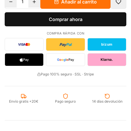
Añadir al carrito
1
Comprar ahora
COMPRA RÁPIDA CON
Pay
Pal
bizum
VISA
Klarna.
Pay
G
o
o
g
l
e
Pay
Pago 100% seguro · SSL · Stripe
Envío gratis +20€
Pago seguro
14 días devolución