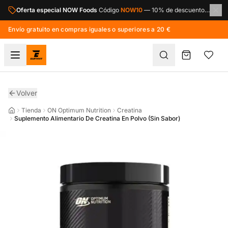
Saltar al contenido principal
Oferta especial NOW Foods
Código
NOW10
—
10% de descuento en toda la marca NOW Foods.
Envío gratuito en compras iguales o superiores a 20 €
Volver
Tienda
ON Optimum Nutrition
Creatina
Suplemento Alimentario De Creatina En Polvo (Sin Sabor)