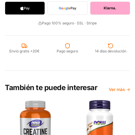
Klarna.
Pay
G
o
o
g
l
e
Pay
Pago 100% seguro · SSL · Stripe
Envío gratis +20€
Pago seguro
14 días devolución
También te puede interesar
Ver más →