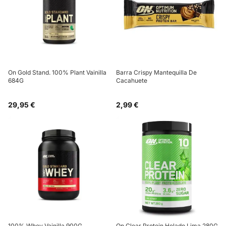
On Gold Stand. 100% Plant Vainilla
Barra Crispy Mantequilla De
684G
Cacahuete
29,95 €
2,99 €
100% Whey Vainilla 900G
On Clear Protein Helado Lima 280G