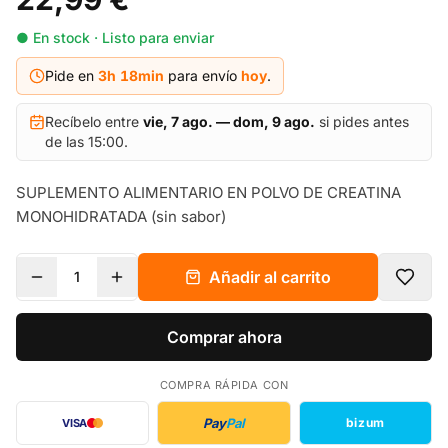
● En stock · Listo para enviar
Pide en
3h
18
min
para envío
hoy
.
Recíbelo entre
vie, 7 ago. — dom, 9 ago.
si pides antes
de las 15:00.
SUPLEMENTO ALIMENTARIO EN POLVO DE CREATINA
MONOHIDRATADA (sin sabor)
Añadir al carrito
1
Comprar ahora
COMPRA RÁPIDA CON
Pay
Pal
bizum
VISA