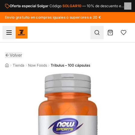
Saltar al contenido principal
Oferta especial Solgar
Código
SOLGAR10
—
10% de descuento en toda la marca Solgar.
Envío gratuito en compras iguales o superiores a 20 €
Volver
Tienda
Now Foods
Tribulus – 100 cápsulas