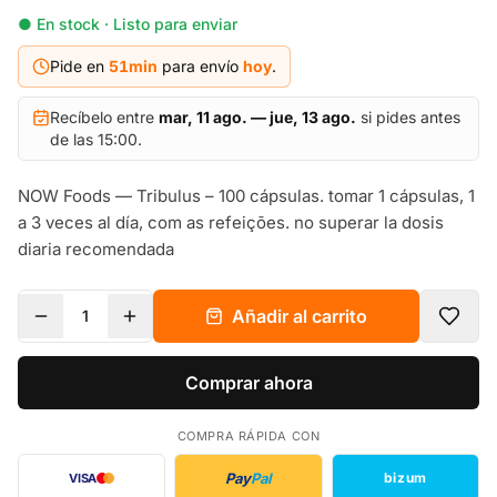
● En stock · Listo para enviar
Pide en
51
min
para envío
hoy
.
Recíbelo entre
mar, 11 ago. — jue, 13 ago.
si pides antes
de las 15:00.
NOW Foods — Tribulus – 100 cápsulas. tomar 1 cápsulas, 1
a 3 veces al día, com as refeições. no superar la dosis
diaria recomendada
Añadir al carrito
1
Comprar ahora
COMPRA RÁPIDA CON
Pay
Pal
bizum
VISA