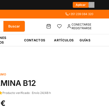
Aplicar
+351 239 084 320
CONECTARSE
Buscar
REGISTRARSE
ÉNES
CONTACTOS
ARTÍCULOS
GUÍAS
OS
SMO
AMINA B12
Producto verificado · Envío 24/48 h
 €