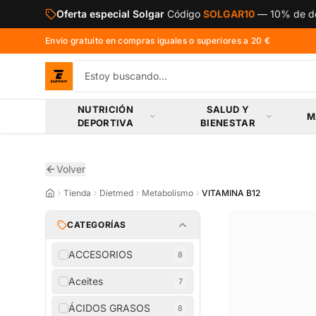
Saltar al contenido principal
Oferta especial Solgar
Código
SOLGAR10
—
10% de de
Envío gratuito en compras iguales o superiores a 20 €
NUTRICIÓN
SALUD Y
M
DEPORTIVA
BIENESTAR
Volver
Tienda
Dietmed
Metabolismo
VITAMINA B12
CATEGORÍAS
ACCESORIOS
8
Aceites
7
ÁCIDOS GRASOS
8