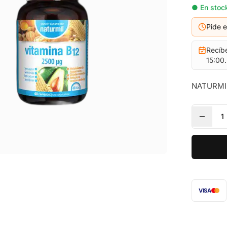
● En stock
Pide 
Recíb
15:00.
NATURMIL
1
VISA