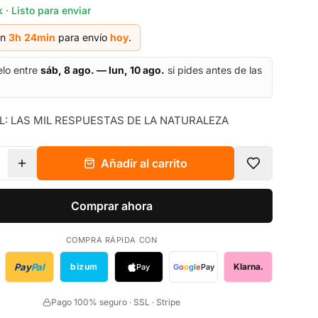
 · Listo para enviar
en
3h
24
min
para envío
hoy
.
elo entre
sáb, 8 ago. — lun, 10 ago.
si pides antes de las
: LAS MIL RESPUESTAS DE LA NATURALEZA
Añadir al carrito
Comprar ahora
COMPRA RÁPIDA CON
Pay
Pal
bizum
Klarna.
Pay
G
o
o
g
l
e
Pay
Pago 100% seguro · SSL · Stripe