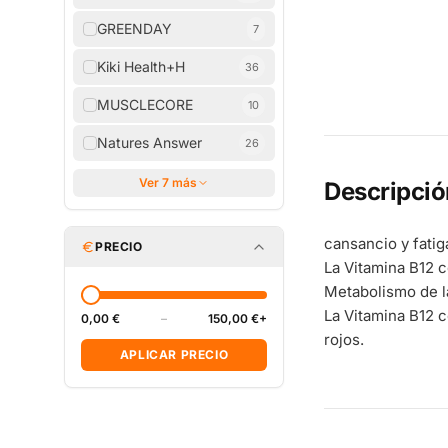
GREENDAY
7
Kiki Health+H
36
MUSCLECORE
10
Natures Answer
26
Ver 7 más
Descripció
cansancio y fatig
PRECIO
La Vitamina B12 c
Metabolismo de l
La Vitamina B12 c
0,00 €
–
150,00 €+
rojos.
APLICAR PRECIO