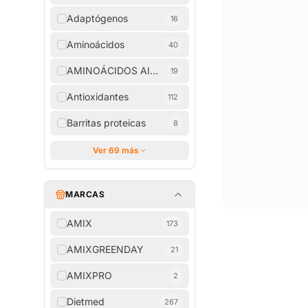
Adaptógenos
16
Aminoácidos
40
AMINOÁCIDOS AISLADOS
19
Antioxidantes
112
Barritas proteicas
8
Ver 69 más
MARCAS
AMIX
173
AMIXGREENDAY
21
AMIXPRO
2
Dietmed
267